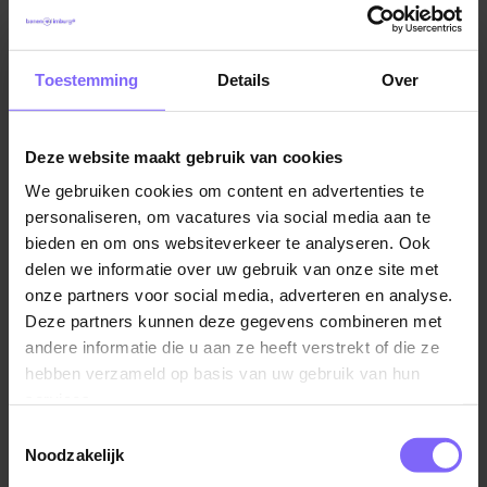
ze aan toe zijn. ‘’Is de baan te combineren met
school?’’ of ‘’Verdien ik genoeg geld om te blijven
doen wat ik leuk vind?” zijn voorbeelden van vragen
Toestemming
Details
Over
die zij gelijk beantwoordt willen hebben.
Voor volwassenen ligt dit weer anders, want zij
Deze website maakt gebruik van cookies
hebben andere prioriteiten. Ze hebben een druk
We gebruiken cookies om content en advertenties te
leven, dus ze hebben geen zin in een ellenlange
personaliseren, om vacatures via social media aan te
vacature die veel tijd kost om door te nemen.
bieden en om ons websiteverkeer te analyseren. Ook
Ouderen hebben weer veel behoefte aan zekerheid
delen we informatie over uw gebruik van onze site met
en vragen zich dus direct af in hoeverre jij als
onze partners voor social media, adverteren en analyse.
werkgever dit aan hen kan bieden.
Deze partners kunnen deze gegevens combineren met
andere informatie die u aan ze heeft verstrekt of die ze
Zet jouw bedrijf niet centraal in de
hebben verzameld op basis van uw gebruik van hun
vacature
services.
Wanneer mensen een vacature lezen, zijn ze meer
Toestemmingsselectie
geïnteresseerd in de functie dan het bedrijf. Tuurlijk is
Noodzakelijk
het altijd handig om in het kort te vertellen wat het