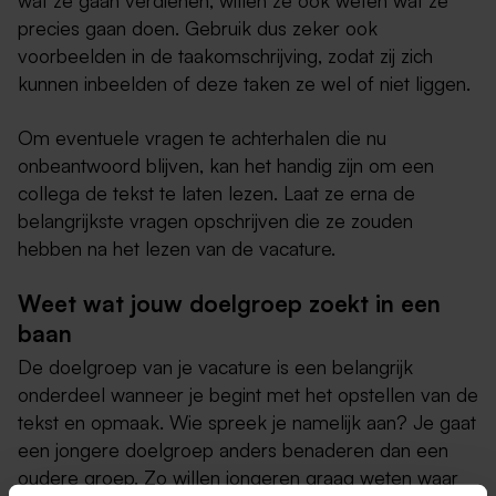
precies gaan doen. Gebruik dus zeker ook
voorbeelden in de taakomschrijving, zodat zij zich
kunnen inbeelden of deze taken ze wel of niet liggen.
Om eventuele vragen te achterhalen die nu
onbeantwoord blijven, kan het handig zijn om een
collega de tekst te laten lezen. Laat ze erna de
belangrijkste vragen opschrijven die ze zouden
hebben na het lezen van de vacature.
Weet wat jouw doelgroep zoekt in een
baan
De doelgroep van je vacature is een belangrijk
onderdeel wanneer je begint met het opstellen van de
tekst en opmaak. Wie spreek je namelijk aan? Je gaat
een jongere doelgroep anders benaderen dan een
oudere groep. Zo willen jongeren graag weten waar