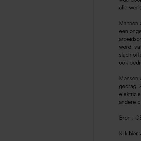
alle werk
Mannen d
een onge
arbeidso
wordt va
slachtof
ook bedre
Mensen d
gedrag. 
elektrici
andere b
Bron : 
Klik
hier
v