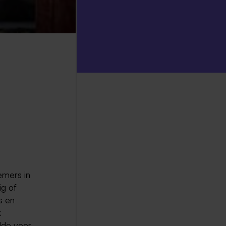
emers in
ig of
s en
k
lde voor