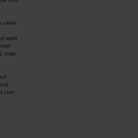
k vaker
al werk
nnen
d, maar
hun
oral
ld voor