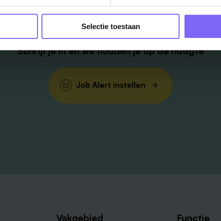
in je mailbox?
Selectie toestaan
Schrijf je in en we houden je op de hoogte
Job Alert instellen
Vakgebied
Functie