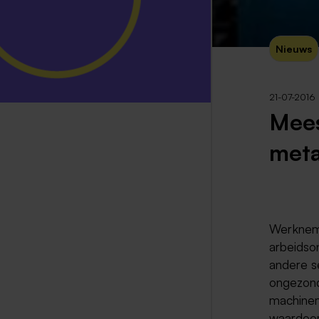
Nieuws
21-07-2016
Mees
meta
Werkneme
arbeidso
andere s
ongezond
machinem
waardoor