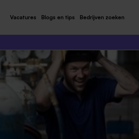
Vacatures
Blogs en tips
Bedrijven zoeken
Maastricht
Roermond
Venlo
Sittard
Venray
Noord-Limburg
Midden-Limburg
Zuid-Limburg
Heerlen