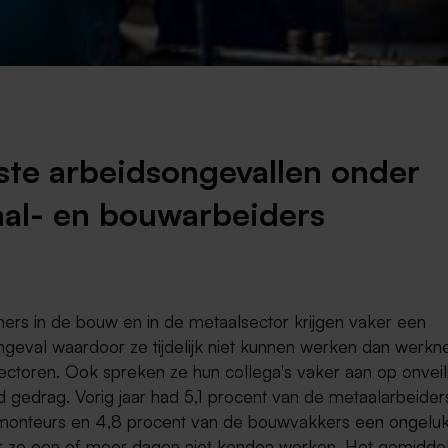
Weert
Kerkrade
te arbeidsongevallen onder
al- en bouwarbeiders
rs in de bouw en in de metaalsector krijgen vaker een
ngeval waardoor ze tijdelijk niet kunnen werken dan werkn
ectoren. Ook spreken ze hun collega's vaker aan op onveil
 gedrag. Vorig jaar had 5,1 procent van de metaalarbeider
onteurs en 4,8 procent van de bouwvakkers een ongelu
 ze een of meer dagen niet konden werken. Het gemidde