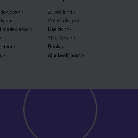
dewerker ›
Zuyderland ›
dige ›
Vista College ›
ef medewerker ›
Daelzicht ›
›
VDL Groep ›
istent ›
Boels ›
s ›
Alle bedrijven ›