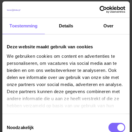
Als je gelukkiger bent heb je minder stress, en bij
weinig stress word je minder snel ziek. En als je niet
ziek bent, ben je sneller gelukkig. Als je begint met
Toestemming
Details
Over
stilstaan bij kleine dingen kan het dus veel invloed
hebben.
Deze website maakt gebruik van cookies
Wil je meer begeleiding? Neem dan contact met mij
We gebruiken cookies om content en advertenties te
op! Ik wil graag met je meedenken hoe we aan de
personaliseren, om vacatures via social media aan te
slag kunnen gaan om hier aan te werken!
bieden en om ons websiteverkeer te analyseren. Ook
delen we informatie over uw gebruik van onze site met
Stessen Sport en Coaching
onze partners voor social media, adverteren en analyse.
Kelly Stessen 06-462 687 05
Deze partners kunnen deze gegevens combineren met
Info@stessensportencoaching.nl
andere informatie die u aan ze heeft verstrekt of die ze
hebben verzameld op basis van uw gebruik van hun
services.
Toestemmingsselectie
Terug naar alle items
Noodzakelijk