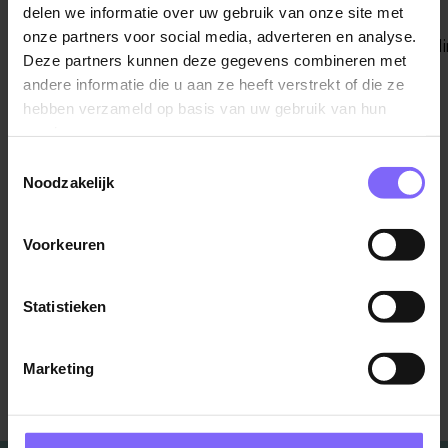
delen we informatie over uw gebruik van onze site met
Iedere week een nieuwe video met een tip op
onze partners voor social media, adverteren en analyse.
vitaliteit(Voeding/Beweging/Slaap/Stressvermindering/Mi
Deze partners kunnen deze gegevens combineren met
die via mail naar alle werknemers gestuurd wordt
andere informatie die u aan ze heeft verstrekt of die ze
(max. 2 minuten). Wil je hier meer over weten? Neem
hebben verzameld op basis van uw gebruik van hun
dan vrijblijvend contact met mij op!
services.
Toestemmingsselectie
Kelly Stessen
Noodzakelijk
info@stessensportencoaching.nl
www.stessensportencoaching.nl/
Voorkeuren
Statistieken
Marketing
Terug naar alle items