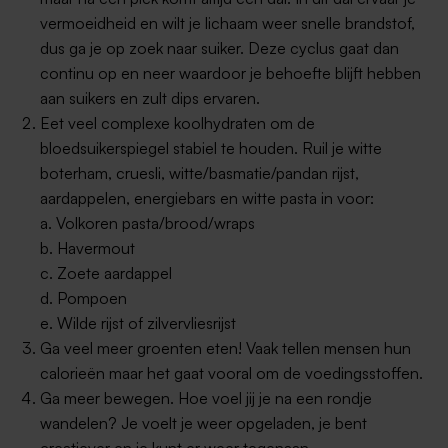
vermoeidheid en wilt je lichaam weer snelle brandstof,
dus ga je op zoek naar suiker. Deze cyclus gaat dan
continu op en neer waardoor je behoefte blijft hebben
aan suikers en zult dips ervaren.
Eet veel complexe koolhydraten om de
bloedsuikerspiegel stabiel te houden. Ruil je witte
boterham, cruesli, witte/basmatie/pandan rijst,
aardappelen, energiebars en witte pasta in voor:
a. Volkoren pasta/brood/wraps
b. Havermout
c. Zoete aardappel
d. Pompoen
e. Wilde rijst of zilvervliesrijst
Ga veel meer groenten eten! Vaak tellen mensen hun
calorieën maar het gaat vooral om de voedingsstoffen.
Ga meer bewegen. Hoe voel jij je na een rondje
wandelen? Je voelt je weer opgeladen, je bent
creatiever en je kunt er weer tegenaan.