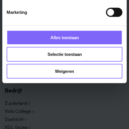
Alle steden ›
Marketing
Vakgebied
Functie
Onderwijs ›
Productiemedewerker ›
Alles toestaan
Techniek & Productie ›
Verpleegkundige ›
Zorg & welzijn ›
Administratief medewerker ›
Selectie toestaan
Administratie ›
HR adviseur ›
ICT ›
Onderwijsassistent ›
Weigeren
Alle vakgebieden ›
Alle functies ›
Bedrijf
Zuyderland ›
Vista College ›
Daelzicht ›
VDL Groep ›