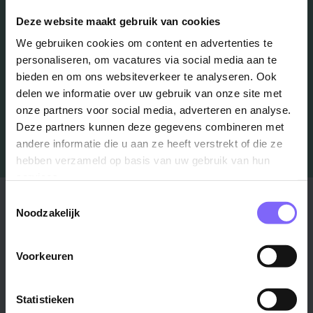
Schrijf je in en we houden je op de hoogte
Deze website maakt gebruik van cookies
We gebruiken cookies om content en advertenties te
personaliseren, om vacatures via social media aan te
Job Alert instellen
bieden en om ons websiteverkeer te analyseren. Ook
delen we informatie over uw gebruik van onze site met
onze partners voor social media, adverteren en analyse.
Deze partners kunnen deze gegevens combineren met
andere informatie die u aan ze heeft verstrekt of die ze
hebben verzameld op basis van uw gebruik van hun
services.
Stad
Regio
Toestemmingsselectie
Noodzakelijk
Maastricht ›
Zuid-Limburg ›
Venlo ›
Midden-Limburg ›
Voorkeuren
Heerlen ›
Noord-Limburg ›
Roermond ›
Alle regio's ›
Statistieken
Weert ›