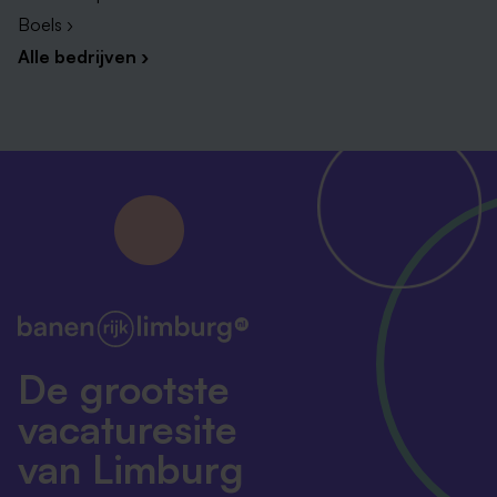
Boels ›
Alle bedrijven ›
De grootste
vacaturesite
van Limburg