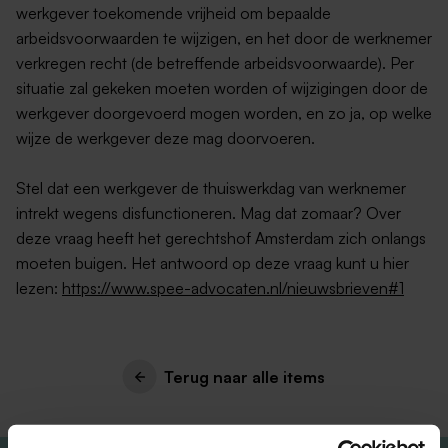
werkgever toekomende vrijheid om bepaalde
arbeidsvoorwaarden te wijzigen, en het door de werknemer
verkregen recht (de betreffende arbeidsvoorwaarde). Per
situatie zal gekeken moeten worden of wijzigingen door de
werkgever doorgevoerd mogen worden, en zo ja, op welke
wijze de werkgever deze mag doorvoeren.
Stel dat een werkgever de thuiswerkdag van werknemer
intrekt wegens disfunctioneren. Mag dat zomaar? Over
deze vraag heeft het gerechtshof Amsterdam zich onlangs
moeten buigen. Het antwoord op deze vraag kunt u hier
lezen:
https://www.spee-advocaten.nl/nieuwsbrieven#1
Terug naar alle items