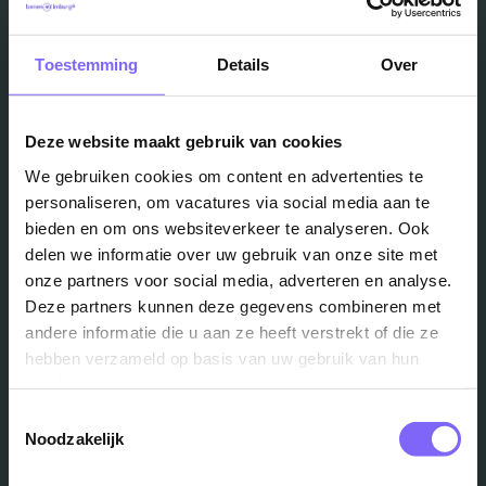
Toestemming
Details
Over
Vacatures
Deze website maakt gebruik van cookies
in je mailbox?
We gebruiken cookies om content en advertenties te
personaliseren, om vacatures via social media aan te
bieden en om ons websiteverkeer te analyseren. Ook
Schrijf je in en we houden je op de hoogte
delen we informatie over uw gebruik van onze site met
onze partners voor social media, adverteren en analyse.
Deze partners kunnen deze gegevens combineren met
Job Alert instellen
andere informatie die u aan ze heeft verstrekt of die ze
hebben verzameld op basis van uw gebruik van hun
services.
Toestemmingsselectie
Noodzakelijk