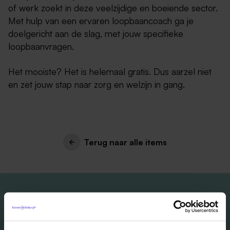
of werk zoekt in deze veelzijdige en boeiende sector.
Met hulp van een ervaren loopbaancoach ga je
doelgericht aan de slag, met jouw specifieke
loopbaanvragen.
Het mooiste? Het is helemaal gratis. Dus aarzel niet
en zet jouw stap naar zorg en welzijn in gang.
Terug naar alle items