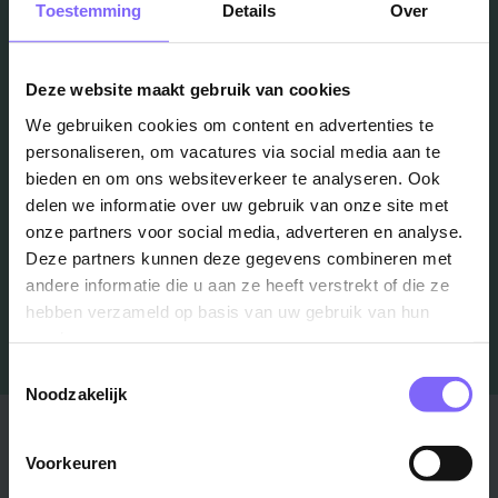
Vacatures
Toestemming
Details
Over
in je mailbox?
Deze website maakt gebruik van cookies
We gebruiken cookies om content en advertenties te
Schrijf je in en we houden je op de hoogte
personaliseren, om vacatures via social media aan te
bieden en om ons websiteverkeer te analyseren. Ook
delen we informatie over uw gebruik van onze site met
Job Alert instellen
onze partners voor social media, adverteren en analyse.
Deze partners kunnen deze gegevens combineren met
andere informatie die u aan ze heeft verstrekt of die ze
hebben verzameld op basis van uw gebruik van hun
services.
Toestemmingsselectie
Noodzakelijk
Stad
Regio
Voorkeuren
Maastricht ›
Zuid-Limburg ›