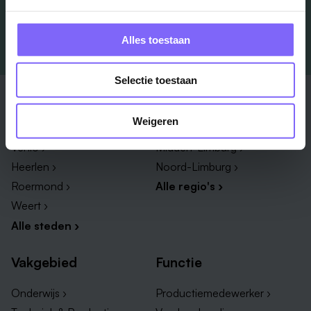
Alles toestaan
Selectie toestaan
Stad
Regio
Weigeren
Maastricht ›
Zuid-Limburg ›
Venlo ›
Midden-Limburg ›
Heerlen ›
Noord-Limburg ›
Roermond ›
Alle regio's ›
Weert ›
Alle steden ›
Vakgebied
Functie
Onderwijs ›
Productiemedewerker ›