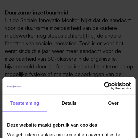
Duurzame inzetbaarheid
Uit de Sociale Innovatie Monitor blijkt dat de aandacht
voor de duurzame inzetbaarheid van de oudere
medewerker nog steeds achterblijft bij de andere
facetten van sociale innovaties. Toch is er voor het
eerst sinds drie jaar weer meer aandacht voor de
inzetbaarheid van 60-plussers in de organisatie,
bijvoorbeeld door de functie-inhoud af te stemmen op
mogelijke fysieke of mentale beperkingen van de
medewerker. Ook worden veel oudere medewerkers
ingezet in functies waarvoor hun ervaring onmisbaar is.
Toestemming
Details
Over
Bron : limburg.nl
Deze website maakt gebruik van cookies
We gebruiken cookies om content en advertenties te