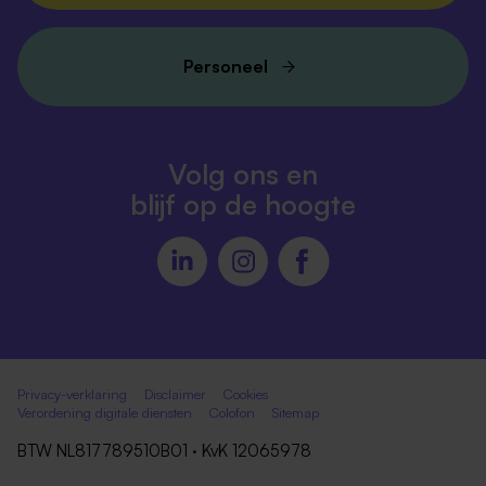
Personeel
Volg ons en
blijf op de hoogte
Privacy-verklaring
Disclaimer
Cookies
Verordening digitale diensten
Colofon
Sitemap
BTW NL817789510B01 · KvK 12065978