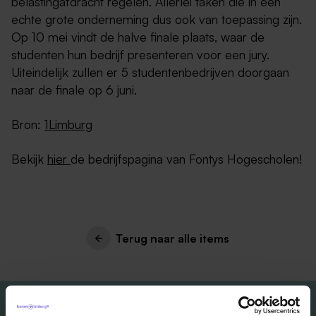
belastingafdracht regelen. Allerlei taken die in een
echte grote onderneming dus ook van toepassing zijn.
Op 10 mei vindt de halve finale plaats, waar de
studenten hun bedrijf presenteren voor een jury.
Uiteindelijk zullen er 5 studentenbedrijven doorgaan
naar de finale op 6 juni.
Bron:
1Limburg
Bekijk
hier
de bedrijfspagina van Fontys Hogescholen!
Terug naar alle items