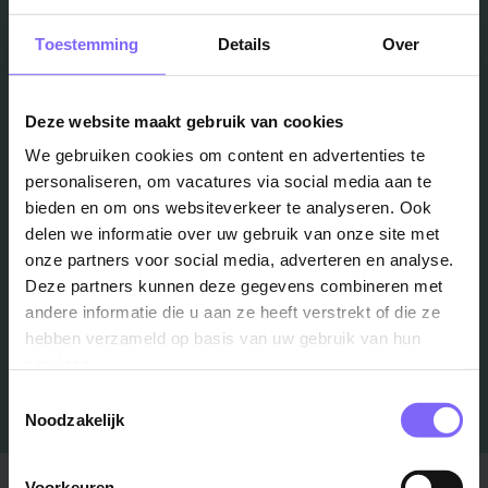
Toestemming
Details
Over
Vacatures
in je mailbox?
Deze website maakt gebruik van cookies
We gebruiken cookies om content en advertenties te
personaliseren, om vacatures via social media aan te
Schrijf je in en we houden je op de hoogte
bieden en om ons websiteverkeer te analyseren. Ook
delen we informatie over uw gebruik van onze site met
onze partners voor social media, adverteren en analyse.
Job Alert instellen
Deze partners kunnen deze gegevens combineren met
andere informatie die u aan ze heeft verstrekt of die ze
hebben verzameld op basis van uw gebruik van hun
services.
Toestemmingsselectie
Noodzakelijk
Stad
Regio
Voorkeuren