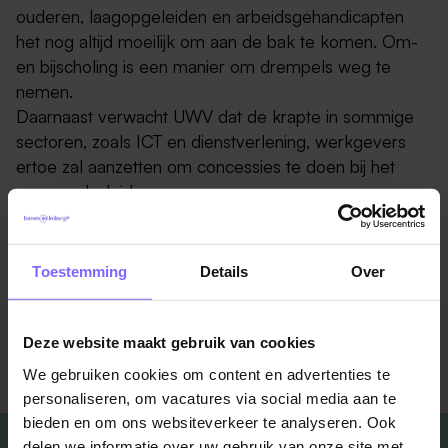
ouderen, laagopgeleiden en arbeidsgehandicapten
het nog altijd moeilijk om aan de bak te komen. Om-
en bijscholing is een manier om drempels weg te
nemen.
Daarnaast verwacht UWV dat de krapte in sommige
sectoren, zoals ICT en dienstverlening, werkgevers
ertoe zal aanzetten om concessies te doen bij het
aannamebeleid.
Bron : UWV
Toestemming
Details
Over
Deze website maakt gebruik van cookies
Terug naar alle items
We gebruiken cookies om content en advertenties te
personaliseren, om vacatures via social media aan te
bieden en om ons websiteverkeer te analyseren. Ook
delen we informatie over uw gebruik van onze site met