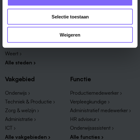
Stad
Regio
Selectie toestaan
Maastricht ›
Zuid-Limburg ›
Venlo ›
Midden-Limburg ›
Weigeren
Heerlen ›
Noord-Limburg ›
Roermond ›
Alle regio's ›
Weert ›
Alle steden ›
Vakgebied
Functie
Onderwijs ›
Productiemedewerker ›
Techniek & Productie ›
Verpleegkundige ›
Zorg & welzijn ›
Administratief medewerker ›
Administratie ›
HR adviseur ›
ICT ›
Onderwijsassistent ›
Alle vakgebieden ›
Alle functies ›