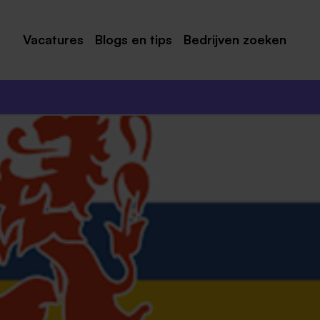
Vacatures
Blogs en tips
Bedrijven zoeken
Maastricht
Roermond
Venlo
Sittard
Venray
Noord-Limburg
Midden-Limburg
Zuid-Limburg
Heerlen