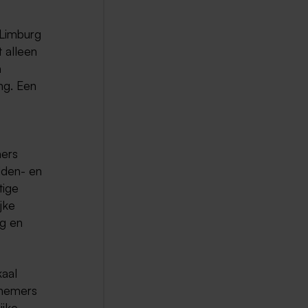
 Limburg
t alleen
n
ng. Een
mers
dden- en
tige
jke
ng en
kaal
knemers
ijke