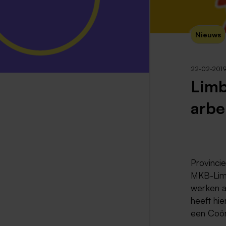
Nieuws
22-02-201
Limb
arbe
Provinci
MKB-Limb
werken a
heeft hi
een Coör