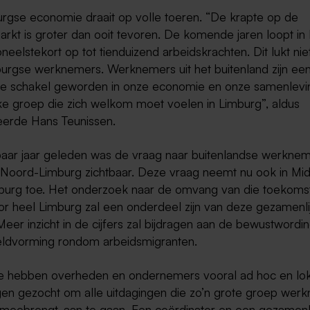
rgse economie draait op volle toeren. “De krapte op de
arkt is groter dan ooit tevoren. De komende jaren loopt in
neelstekort op tot tienduizend arbeidskrachten. Dit lukt nie
urgse werknemers. Werknemers uit het buitenland zijn ee
e schakel geworden in onze economie en onze samenlevi
jke groep die zich welkom moet voelen in Limburg”, aldus
erde Hans Teunissen.
paar jaar geleden was de vraag naar buitenlandse werkne
n Noord-Limburg zichtbaar. Deze vraag neemt nu ook in Mi
burg toe. Het onderzoek naar de omvang van die toekoms
or heel Limburg zal een onderdeel zijn van deze gezamenli
eer inzicht in de cijfers zal bijdragen aan de bewustwordi
eeldvorming rondom arbeidsmigranten.
oe hebben overheden en ondernemers vooral ad hoc en lo
gen gezocht om alle uitdagingen die zo’n grote groep wer
 meebrengt, aan te gaan. Een coördinator en een gezamenl