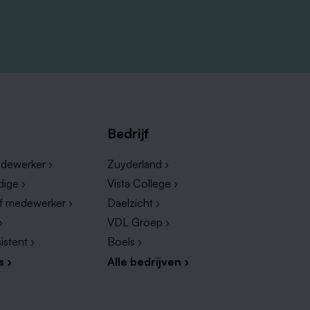
Bedrijf
dewerker ›
Zuyderland ›
dige ›
Vista College ›
ef medewerker ›
Daelzicht ›
›
VDL Groep ›
istent ›
Boels ›
s ›
Alle bedrijven ›