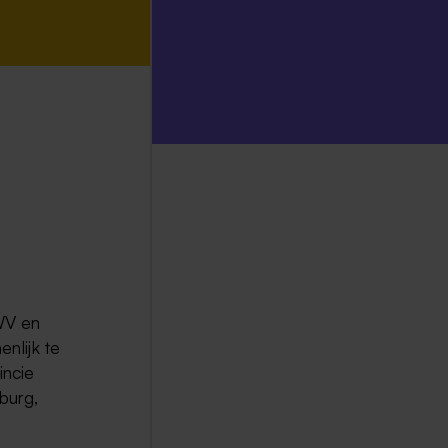
WV en
nlijk te
incie
burg,