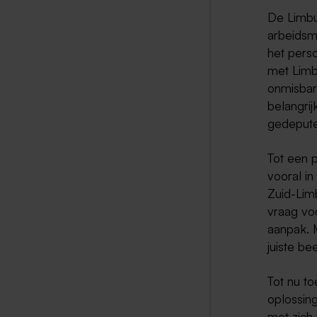
De Limbu
arbeidsm
het perso
met Limb
onmisbar
belangri
gedepute
Tot een 
vooral i
Zuid-Lim
vraag vo
aanpak. M
juiste b
Tot nu t
oplossin
met zich