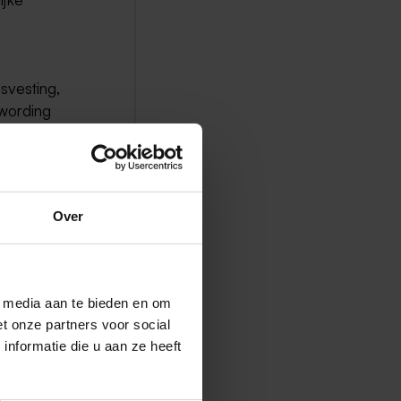
svesting,
wording
 op te
d.
Over
l media aan te bieden en om
t onze partners voor social
nformatie die u aan ze heeft