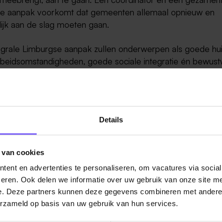
e aanpak voorkomt dat gemeenten allemaal opnieuw en
lijk aan de slag moeten gaan.
tegrale Limburgse aanpak zullen onderwerpen als goede hui
beidsomstandigheden, goede sociale integratie én bewust
edereen nodig hebben, centraal staan. Door dit gezamenlijk
worden krachten gebundeld, kennis en ervaring uitgewissel
mburg.nl
Details
 van cookies
ent en advertenties te personaliseren, om vacatures via socia
eren. Ook delen we informatie over uw gebruik van onze site me
e. Deze partners kunnen deze gegevens combineren met andere i
ug naar alle items
erzameld op basis van uw gebruik van hun services.