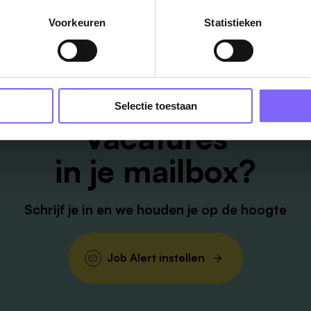
Voorkeuren
Statistieken
Selectie toestaan
Vacatures
in je mailbox?
Schrijf je in en we houden je op de hoogte
Job Alert instellen