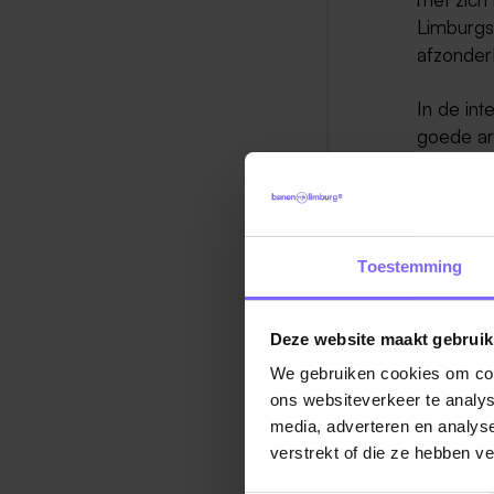
Limburgs
afzonder
In de in
goede ar
dat we i
pakken, 
Bron : Li
Toestemming
Deze website maakt gebruik
We gebruiken cookies om cont
ons websiteverkeer te analys
media, adverteren en analys
Ter
verstrekt of die ze hebben v