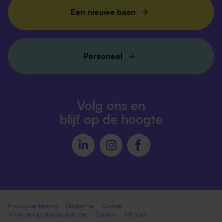
Een nieuwe baan
Personeel
Volg ons en
blijf op de hoogte
Privacy-verklaring
Disclaimer
Cookies
Verordening digitale diensten
Colofon
Sitemap