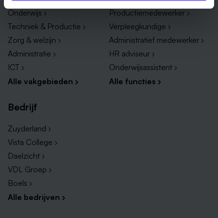
Onderwijs ›
Productiemedewerker ›
Techniek & Productie ›
Verpleegkundige ›
Zorg & welzijn ›
Administratief medewerker ›
Administratie ›
HR adviseur ›
ICT ›
Onderwijsassistent ›
Alle vakgebieden ›
Alle functies ›
Bedrijf
Zuyderland ›
Vista College ›
Daelzicht ›
VDL Groep ›
Boels ›
Alle bedrijven ›