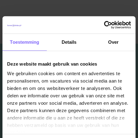
Terug naar alle items
Toestemming
Details
Over
Deze website maakt gebruik van cookies
We gebruiken cookies om content en advertenties te
Vacatures
personaliseren, om vacatures via social media aan te
bieden en om ons websiteverkeer te analyseren. Ook
in je mailbox?
delen we informatie over uw gebruik van onze site met
onze partners voor social media, adverteren en analyse.
Deze partners kunnen deze gegevens combineren met
Schrijf je in en we houden je op de hoogte
andere informatie die u aan ze heeft verstrekt of die ze
hebben verzameld op basis van uw gebruik van hun
services.