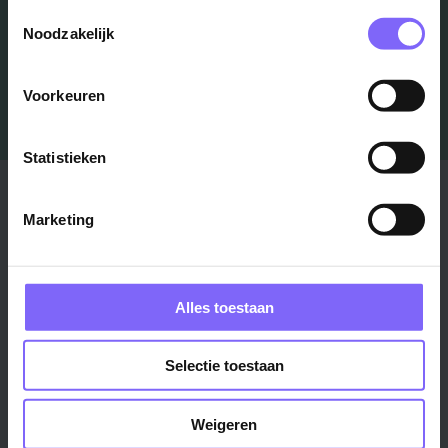
Job Alert instellen
Toestemmingsselectie
Noodzakelijk
Voorkeuren
Statistieken
Stad
Regio
Marketing
Maastricht ›
Zuid-Limburg ›
Venlo ›
Midden-Limburg ›
Heerlen ›
Noord-Limburg ›
Alles toestaan
Roermond ›
Alle regio's ›
Weert ›
Selectie toestaan
Alle steden ›
Weigeren
Vakgebied
Functie