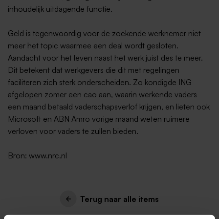
inhoudelijk uitdagende functie.
Geld is tegenwoordig voor de zoekende werknemer niet
meer het topic waarmee een deal wordt gesloten.
Aandacht voor het leven naast het werk juist des te meer.
Dit betekent dat werkgevers die dit met regelingen
faciliteren zich sterk onderscheiden. Zo kondigde ING
afgelopen zomer een cao aan, waarin werkende vaders
een maand betaald vaderschapsverlof krijgen, en lieten ook
Microsoft en ABN Amro vorige maand weten ruimere
verloven voor vaders te zullen bieden.
Bron: www.nrc.nl
Terug naar alle items