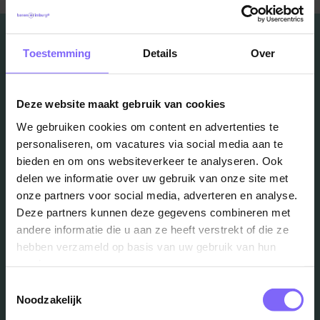
Toestemming
Details
Over
Vacatures
Deze website maakt gebruik van cookies
We gebruiken cookies om content en advertenties te
in je mailbox?
personaliseren, om vacatures via social media aan te
bieden en om ons websiteverkeer te analyseren. Ook
delen we informatie over uw gebruik van onze site met
Schrijf je in en we houden je op de hoogte
onze partners voor social media, adverteren en analyse.
Deze partners kunnen deze gegevens combineren met
andere informatie die u aan ze heeft verstrekt of die ze
Job Alert instellen
hebben verzameld op basis van uw gebruik van hun
services.
Toestemmingsselectie
Noodzakelijk