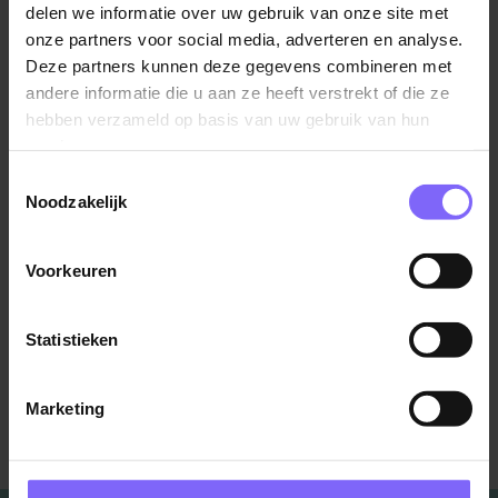
delen we informatie over uw gebruik van onze site met
deeltijd werknemers om meer te gaan werken.
onze partners voor social media, adverteren en analyse.
Deze partners kunnen deze gegevens combineren met
Heb jij ook moeite met het invullen van jouw
andere informatie die u aan ze heeft verstrekt of die ze
vacatures?
Plaats
deze dan op
Banenrijklimburg
en
hebben verzameld op basis van uw gebruik van hun
bereik 60.000+ werkzoekenden in Limburg! Via onze
services.
Job Marketing
campagnes kun je jouw vacature ook
Toestemmingsselectie
onder de aandacht brengen bij de mensen die al een
Noodzakelijk
baan hebben, maar open staan voor een nieuwe
uitdaging. Start dus met werven!
Voorkeuren
Bron:
NU.nl
Statistieken
Marketing
Terug naar alle items