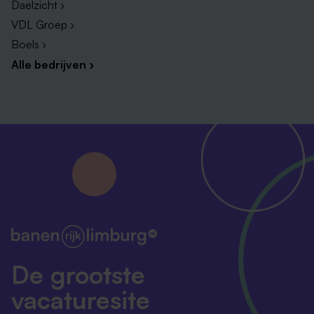
Daelzicht ›
VDL Groep ›
Boels ›
Alle bedrijven ›
De grootste
vacaturesite