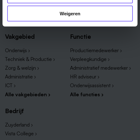
Roermond ›
Alle regio's ›
Weert ›
Weigeren
Alle steden ›
Vakgebied
Functie
Onderwijs ›
Productiemedewerker ›
Techniek & Productie ›
Verpleegkundige ›
Zorg & welzijn ›
Administratief medewerker ›
Administratie ›
HR adviseur ›
ICT ›
Onderwijsassistent ›
Alle vakgebieden ›
Alle functies ›
Bedrijf
Zuyderland ›
Vista College ›