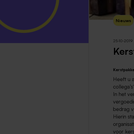
Nieuws
25-10-2019
Kers
Kerstpakket
Heeft u 
collega’s
In het v
vergoedi
bedrag v
Hierin s
organisa
voor ker