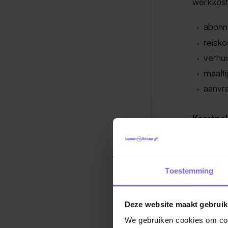
werkkoste
abonn
reisko
verhu
maalti
aanvr
Kerstpa
De kerstp
u de 1,2
mits u d
Toestemming
Veel suc
Deze website maakt gebruik
kerstpak
We gebruiken cookies om cont