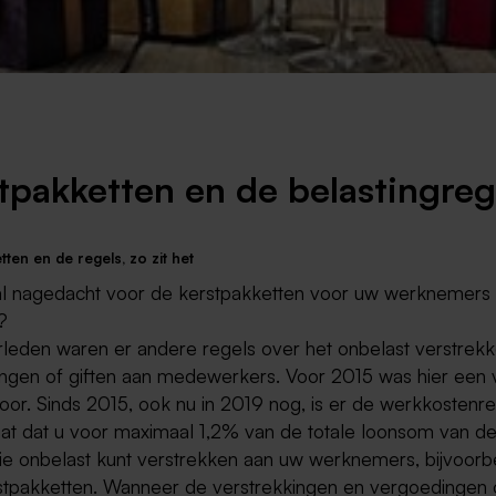
Weert
Kerkrade
tpakketten en de belastingreg
ten en de regels, zo zit het
al nagedacht voor de kerstpakketten voor uw werknemers 
?
erleden waren er andere regels over het onbelast verstrek
ngen of giften aan medewerkers. Voor 2015 was hier een 
oor. Sinds 2015, ook nu in 2019 nog, is er de werkkostenre
taat dat u voor maximaal 1,2% van de totale loonsom van d
tie onbelast kunt verstrekken aan uw werknemers, bijvoorb
stpakketten. Wanneer de verstrekkingen en vergoedingen 