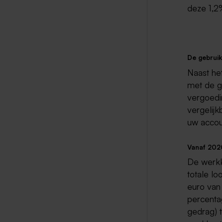
deze 1,2
De gebruik
Naast he
met de ge
vergoedi
vergelijk
uw accoun
Vanaf 202
De werkk
totale l
euro van
percenta
gedrag) 