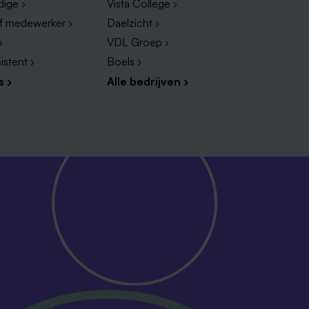
dige ›
Vista College ›
ef medewerker ›
Daelzicht ›
›
VDL Groep ›
istent ›
Boels ›
s ›
Alle bedrijven ›