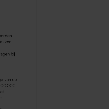
worden
trekken
ragen bij
ge van de
 400.000
et
t