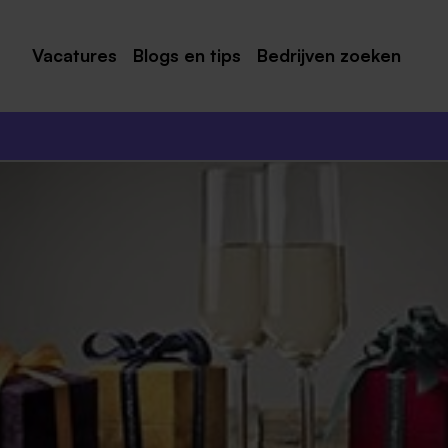
Vacatures
Blogs en tips
Bedrijven zoeken
Maastricht
Roermond
Venlo
Sittard
Venray
Noord-Limburg
Midden-Limburg
Zuid-Limburg
Heerlen