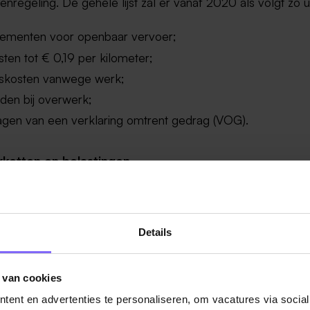
nregeling. De gehele lijst zal er vanaf 2020 als volgt zo ui
ementen voor openbaar vervoer;
sten tot € 0,19 per kilometer;
iskosten vanwege werk;
jden bij overwerk;
agen van een verklaring omtrent gedrag (VOG).
kketten en belastingen
akketten kunt u dus, in 2019 onbelast als gift verstrekke
% van de werkkostenregeling in het oog houd. Voor 2020 k
e loonsom van 400.000 euro niet overschrijdt 1,7% aanho
Details
ces maar ook plezier gewenst bij het uitzoeken van de
 van cookies
ketten.
ent en advertenties te personaliseren, om vacatures via socia