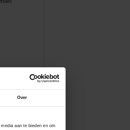
tzien:
n wanneer
unt u
uden.
Over
l media aan te bieden en om