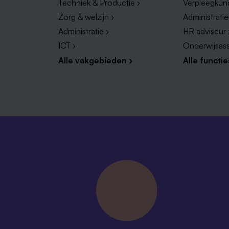
Techniek & Productie ›
Verpleegkun
Zorg & welzijn ›
Administrati
Administratie ›
HR adviseur 
ICT ›
Onderwijsass
Alle vakgebieden ›
Alle functie