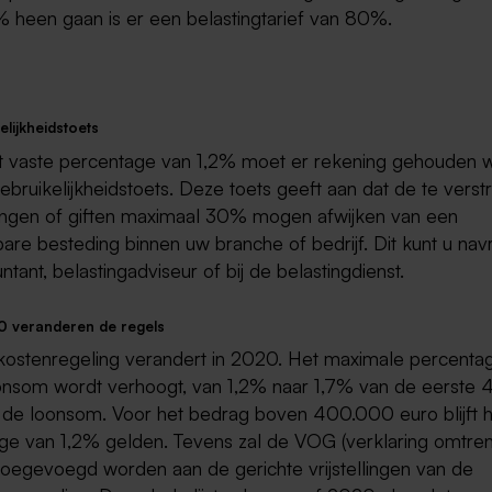
% heen gaan is er een belastingtarief van 80%.
elijkheidstoets
t vaste percentage van 1,2% moet er rekening gehouden 
bruikelijkheidstoets. Deze toets geeft aan dat de te vers
ngen of giften maximaal 30% mogen afwijken van een
bare besteding binnen uw branche of bedrijf. Dit kunt u nav
tant, belastingadviseur of bij de belastingdienst.
0 veranderen de regels
ostenregeling verandert in 2020. Het maximale percenta
oonsom wordt verhoogt, van 1,2% naar 1,7% van de eerste
 de loonsom. Voor het bedrag boven 400.000 euro blijft h
ge van 1,2% gelden. Tevens zal de VOG (verklaring omtren
toegevoegd worden aan de gerichte vrijstellingen van de