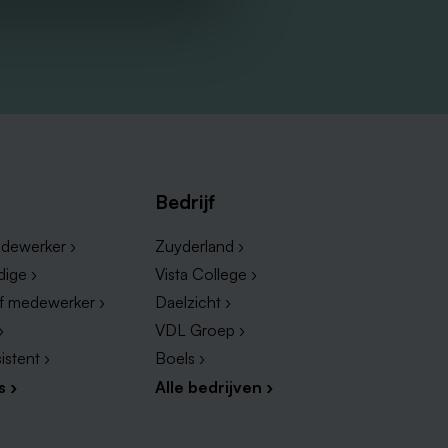
Bedrijf
dewerker ›
Zuyderland ›
dige ›
Vista College ›
ef medewerker ›
Daelzicht ›
›
VDL Groep ›
istent ›
Boels ›
s ›
Alle bedrijven ›