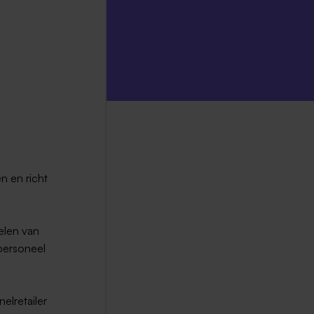
n en richt
elen van
personeel
elretailer