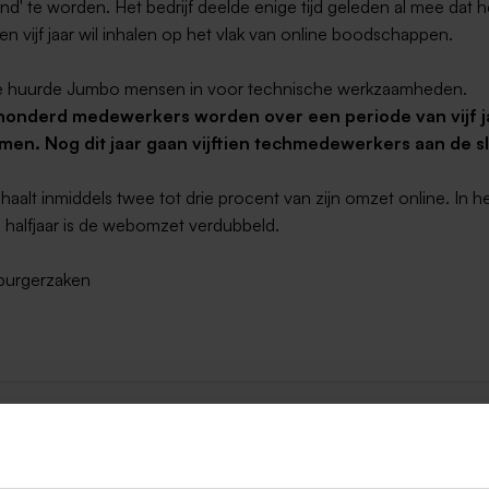
nd' te worden. Het bedrijf deelde enige tijd geleden al mee dat h
en vijf jaar wil inhalen op het vlak van online boodschappen.
oe huurde Jumbo mensen in voor technische werkzaamheden.
onderd medewerkers worden over een periode van vijf j
en. Nog dit jaar gaan vijftien techmedewerkers aan de sl
aalt inmiddels twee tot drie procent van zijn omzet online. In h
 halfjaar is de webomzet verdubbeld.
mburgerzaken