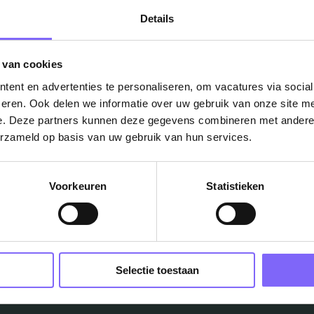
Details
 van cookies
ent en advertenties te personaliseren, om vacatures via socia
eren. Ook delen we informatie over uw gebruik van onze site me
e. Deze partners kunnen deze gegevens combineren met andere i
Vacatures
erzameld op basis van uw gebruik van hun services.
in je mailbox?
Voorkeuren
Statistieken
Schrijf je in en we houden je op de hoogte
Job Alert instellen
Selectie toestaan