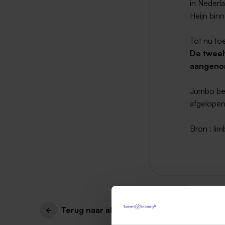
in Nederla
Heijn binn
Tot nu t
De tweeh
aangenom
Jumbo beh
afgelopen
Bron : li
Terug naar alle items