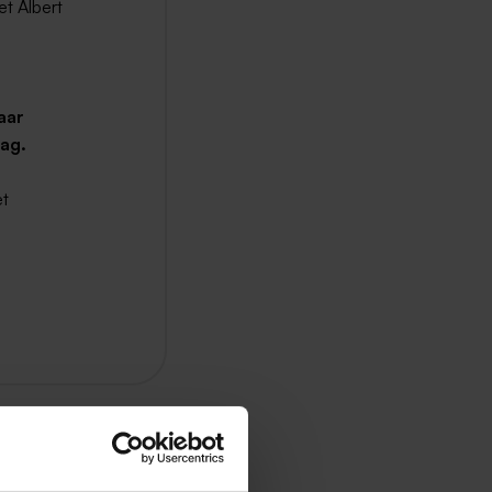
et Albert
aar
ag.
et