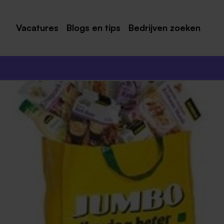
Vacatures
Blogs en tips
Bedrijven zoeken
Maastricht
Roermond
Venlo
Sittard
Venray
Noord-Limburg
Midden-Limburg
Zuid-Limburg
Heerlen