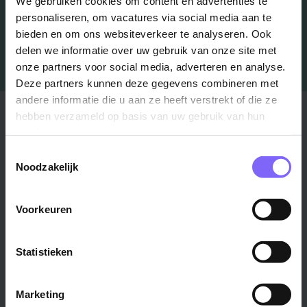
We gebruiken cookies om content en advertenties te
personaliseren, om vacatures via social media aan te
bieden en om ons websiteverkeer te analyseren. Ook
delen we informatie over uw gebruik van onze site met
onze partners voor social media, adverteren en analyse.
Deze partners kunnen deze gegevens combineren met
andere informatie die u aan ze heeft verstrekt of die ze
Stad
Regio
hebben verzameld op basis van uw gebruik van hun
services.
Maastricht ›
Zuid-Limburg ›
Toestemmingsselectie
Venlo ›
Midden-Limburg ›
Noodzakelijk
Heerlen ›
Noord-Limburg ›
Roermond ›
Alle regio's ›
Voorkeuren
Weert ›
Alle steden ›
Statistieken
Vakgebied
Functie
Marketing
Onderwijs ›
Productiemedewerker ›