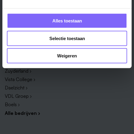
Techniek & Productie ›
Verpleegkundige ›
Zorg & welzijn ›
Administratief medewerker ›
Alles toestaan
Administratie ›
HR adviseur ›
ICT ›
Onderwijsassistent ›
Selectie toestaan
Alle vakgebieden ›
Alle functies ›
Weigeren
Bedrijf
Zuyderland ›
Vista College ›
Daelzicht ›
VDL Groep ›
Boels ›
Alle bedrijven ›