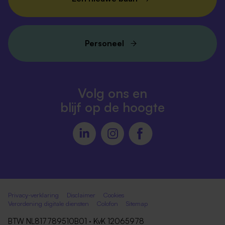
Personeel
Volg ons en
blijf op de hoogte
Privacy-verklaring
Disclaimer
Cookies
Verordening digitale diensten
Colofon
Sitemap
BTW NL817789510B01 · KvK 12065978