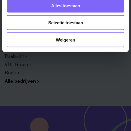
ICT ›
Onderwijsassistent ›
Alles toestaan
Alle vakgebieden ›
Alle functies ›
Selectie toestaan
Bedrijf
Zuyderland ›
Weigeren
Vista College ›
Daelzicht ›
VDL Groep ›
Boels ›
Alle bedrijven ›