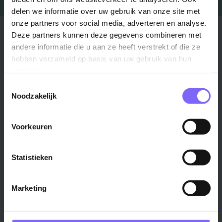
delen we informatie over uw gebruik van onze site met
onze partners voor social media, adverteren en analyse.
Stad
Regio
Deze partners kunnen deze gegevens combineren met
andere informatie die u aan ze heeft verstrekt of die ze
Maastricht ›
Zuid-Limburg ›
hebben verzameld op basis van uw gebruik van hun
Venlo ›
Midden-Limburg ›
services.
Heerlen ›
Noord-Limburg ›
Toestemmingsselectie
Roermond ›
Alle regio's ›
Noodzakelijk
Weert ›
Alle steden ›
Voorkeuren
Vakgebied
Functie
Statistieken
Onderwijs ›
Productiemedewerker ›
Techniek & Productie ›
Verpleegkundige ›
Marketing
Zorg & welzijn ›
Administratief medewerker ›
Administratie ›
HR adviseur ›