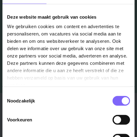
in je mailbox?
Deze website maakt gebruik van cookies
Schrijf je in en we houden je op de hoogte
We gebruiken cookies om content en advertenties te
personaliseren, om vacatures via social media aan te
bieden en om ons websiteverkeer te analyseren. Ook
Job Alert instellen
delen we informatie over uw gebruik van onze site met
onze partners voor social media, adverteren en analyse.
Deze partners kunnen deze gegevens combineren met
andere informatie die u aan ze heeft verstrekt of die ze
hebben verzameld op basis van uw gebruik van hun
services.
Toestemmingsselectie
Noodzakelijk
Stad
Regio
Maastricht ›
Zuid-Limburg ›
Voorkeuren
Venlo ›
Midden-Limburg ›
Heerlen ›
Noord-Limburg ›