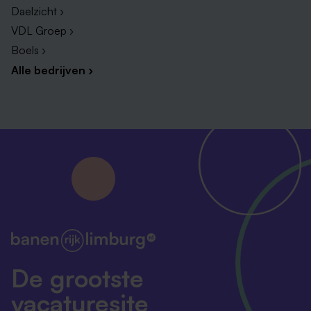
Daelzicht ›
VDL Groep ›
Boels ›
Alle bedrijven ›
De grootste
vacaturesite