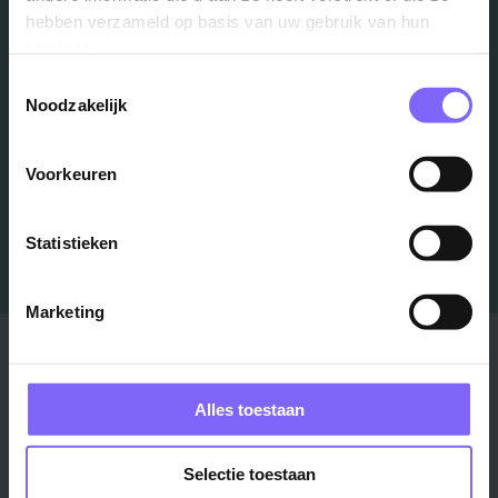
hebben verzameld op basis van uw gebruik van hun
services.
Schrijf je in en we houden je op de hoogte
Toestemmingsselectie
Noodzakelijk
Job Alert instellen
Voorkeuren
Statistieken
Marketing
Stad
Regio
Maastricht ›
Zuid-Limburg ›
Alles toestaan
Venlo ›
Midden-Limburg ›
Heerlen ›
Noord-Limburg ›
Selectie toestaan
Roermond ›
Alle regio's ›