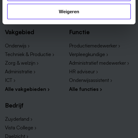
Weert ›
Weigeren
Alle steden ›
Vakgebied
Functie
Onderwijs ›
Productiemedewerker ›
Techniek & Productie ›
Verpleegkundige ›
Zorg & welzijn ›
Administratief medewerker ›
Administratie ›
HR adviseur ›
ICT ›
Onderwijsassistent ›
Alle vakgebieden ›
Alle functies ›
Bedrijf
Zuyderland ›
Vista College ›
Daelzicht ›