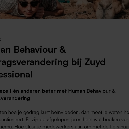
Weert
Kerkrade
3
an Behaviour &
agsverandering bij Zuyd
essional
 jezelf én anderen beter met Human Behaviour &
verandering
eten hoe je gedrag kunt beïnvloeden, dan moet je weten h
unctioneert. Er zijn de afgelopen jaren heel wat boeken ve
 thema. Hoe stuur je medewerkers aan om met de fiets naa