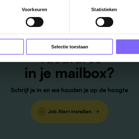
Voorkeuren
Statistieken
Selectie toestaan
Vacatures
in je mailbox?
Schrijf je in en we houden je op de hoogte
Job Alert instellen