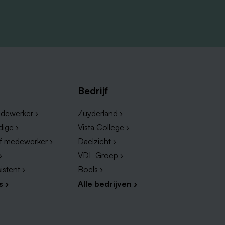
Bedrijf
dewerker ›
Zuyderland ›
dige ›
Vista College ›
ef medewerker ›
Daelzicht ›
›
VDL Groep ›
istent ›
Boels ›
s ›
Alle bedrijven ›