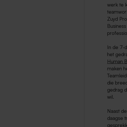
werk te 
teamwork
Zuyd Pro
Business
professi
In de 7-
het gedr
Human Be
maken he
Teamleide
die breed
gedrag d
wil.
Naast de 
daagse t
gesprek