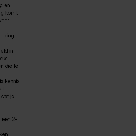
ng en
ng komt.
voor
dering.
eld in
rsus
n die te
is kennis
at
wat je
k een 2-
kken