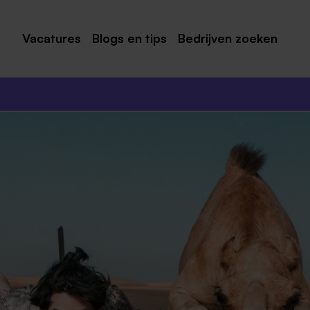
Vacatures
Blogs en tips
Bedrijven zoeken
Maastricht
Roermond
Venlo
Sittard
Venray
Noord-Limburg
Midden-Limburg
Zuid-Limburg
Heerlen