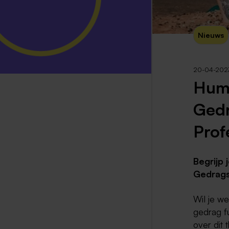
Nieuws
20-04-202
Hum
Gedr
Prof
Begrijp
Gedrags
Wil je w
gedrag f
over dit