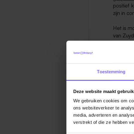
positief
zijn in c
Het is mo
van Zuyd
nieuwsgi
artikel e
Bron: Zuyd P
Toestemming
Deze website maakt gebruik
We gebruiken cookies om cont
ons websiteverkeer te analys
media, adverteren en analys
Ter
verstrekt of die ze hebben v