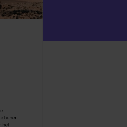
oe
rschenen
r het