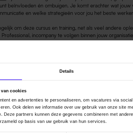
 kunt beïnvloeden én ombuigen. Je komt erachter wat jouw 
ommunicatie en welke strategieën voor jou het beste werke
gelijk om deze cursus en training, net als veel andere opl
 Professional, incompany te volgen binnen jouw organisatie
erig geworden? Bekijk dan de
opleidingspagina
. Het volled
n interview met docent lees je in deze
blog
.
rofessional
Details
 van cookies
ent en advertenties te personaliseren, om vacatures via socia
eren. Ook delen we informatie over uw gebruik van onze site me
e. Deze partners kunnen deze gegevens combineren met andere i
ug naar alle items
erzameld op basis van uw gebruik van hun services.