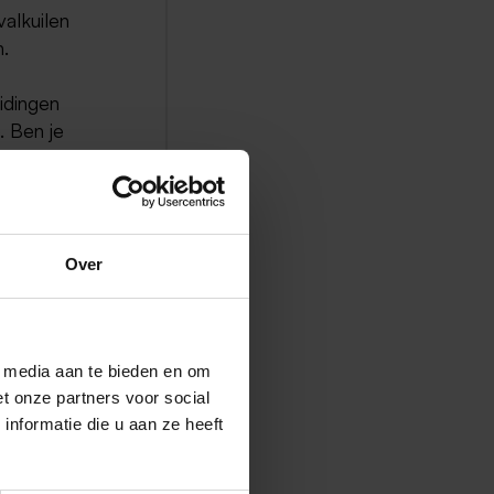
valkuilen
n.
eidingen
. Ben je
ige
Over
l media aan te bieden en om
t onze partners voor social
nformatie die u aan ze heeft