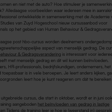
komen en niet met de auto? Hoe stimuleer je samenwerki
? Alledaagse voorbeelden waar iedereen mee in aanraki
fessional ontwikkelde in samenwerking met de Academie 
 Studies van Zuyd Hogeschool nieuw cursusaanbod voor
onals op het gebied van Human Behaviour & Gedragsveran
daagse post hbo-cursus worden deelnemers ondergedomp
agswetenschappelijke aspect van menselijk gedrag. De cu
haviour & Gedragsverandering
is interessant voor iederee
eft met menselijk gedrag en dit wil kunnen beïnvloeden.
rs, HR-professionals, bedrijfskundigen, ondernemers, het 
 toepasbaar is in vele beroepen. Je leert anders kijken, ga
oorgronden leert hoe je kunt reageren om dát te bereiken 
uitgebreide cursus, die start in oktober, wordt er in juni oo
raining aangeboden
het beïnvloeden van gedrag in lastige
ken
Tijdens de training leer je hoe je (weerstand in) gespre