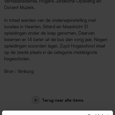
Vertaalacademie, Hogere Juridische Opleiding en
Docent Muziek.
In totaal werden van de onderwijsinstelling met
locaties in Heerlen, Sittard en Maastricht 31
opleidingen onder de loep genomen. Daarvan
kwamen er 14 beter uit de bus dan vorig jaar. Negen
opleidingen scoorden lager. Zuyd Hogeschool staat
op de zesde plaats in de categorie middelgrote
hogescholen.
Bron : 1limburg
Terug naar alle items