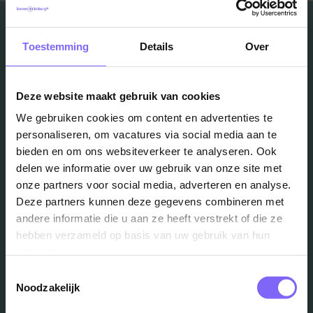
Toestemming
Details
Over
Vacatures
Deze website maakt gebruik van cookies
in je mailbox?
We gebruiken cookies om content en advertenties te
personaliseren, om vacatures via social media aan te
bieden en om ons websiteverkeer te analyseren. Ook
Schrijf je in en we houden je op de hoogte
delen we informatie over uw gebruik van onze site met
onze partners voor social media, adverteren en analyse.
Deze partners kunnen deze gegevens combineren met
Job Alert instellen
andere informatie die u aan ze heeft verstrekt of die ze
hebben verzameld op basis van uw gebruik van hun
services.
Toestemmingsselectie
Noodzakelijk