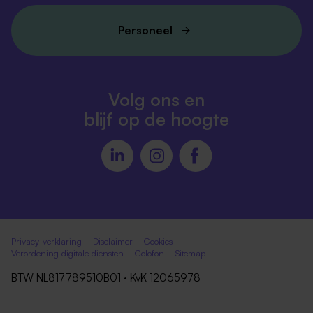
Personeel
Volg ons en
blijf op de hoogte
Privacy-verklaring
Disclaimer
Cookies
Verordening digitale diensten
Colofon
Sitemap
BTW NL817789510B01 · KvK 12065978