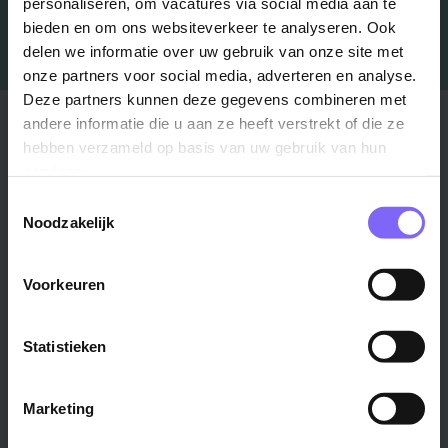
personaliseren, om vacatures via social media aan te
bieden en om ons websiteverkeer te analyseren. Ook
delen we informatie over uw gebruik van onze site met
onze partners voor social media, adverteren en analyse.
Deze partners kunnen deze gegevens combineren met
Stad
Regio
andere informatie die u aan ze heeft verstrekt of die ze
hebben verzameld op basis van uw gebruik van hun
Maastricht ›
Zuid-Limburg ›
services.
Venlo ›
Midden-Limburg ›
Toestemmingsselectie
Heerlen ›
Noord-Limburg ›
Noodzakelijk
Roermond ›
Alle regio's ›
Weert ›
Voorkeuren
Alle steden ›
Statistieken
Vakgebied
Functie
Onderwijs ›
Productiemedewerker ›
Marketing
Techniek & Productie ›
Verpleegkundige ›