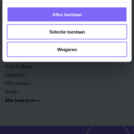
Zorg & welzijn ›
Administratief medewerker ›
Administratie ›
HR adviseur ›
Alles toestaan
ICT ›
Onderwijsassistent ›
Alle vakgebieden ›
Alle functies ›
Selectie toestaan
Bedrijf
Weigeren
Zuyderland ›
Vista College ›
Daelzicht ›
VDL Groep ›
Boels ›
Alle bedrijven ›