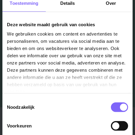
Vacatures
Toestemming
Details
Over
in je mailbox?
Deze website maakt gebruik van cookies
We gebruiken cookies om content en advertenties te
Schrijf je in en we houden je op de hoogte
personaliseren, om vacatures via social media aan te
bieden en om ons websiteverkeer te analyseren. Ook
delen we informatie over uw gebruik van onze site met
Job Alert instellen
onze partners voor social media, adverteren en analyse.
Deze partners kunnen deze gegevens combineren met
andere informatie die u aan ze heeft verstrekt of die ze
hebben verzameld op basis van uw gebruik van hun
services.
Toestemmingsselectie
Noodzakelijk
Stad
Regio
Voorkeuren
Maastricht ›
Zuid-Limburg ›