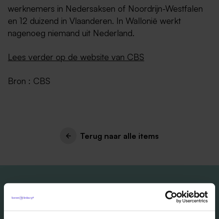
werknemers in Nedersaksen of Noordrijn-Westfalen
en 12 duizend in Vlaanderen. In Wallonië werkt
nagenoeg niemand uit Nederland.
Lees verder op de website van CBS
Bron : CBS
Terug naar alle items