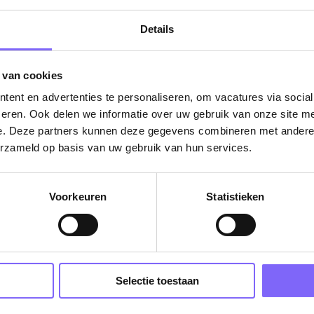
Details
 van cookies
ent en advertenties te personaliseren, om vacatures via socia
eren. Ook delen we informatie over uw gebruik van onze site me
e. Deze partners kunnen deze gegevens combineren met andere i
erzameld op basis van uw gebruik van hun services.
Vacatures
in je mailbox?
Voorkeuren
Statistieken
Schrijf je in en we houden je op de hoogte
Selectie toestaan
Job Alert instellen