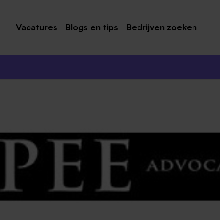
Vacatures
Blogs en tips
Bedrijven zoeken
Maastricht
Roermond
Venlo
Sittard
Venray
Noord-Limburg
Midden-Limburg
Zuid-Limburg
Heerlen