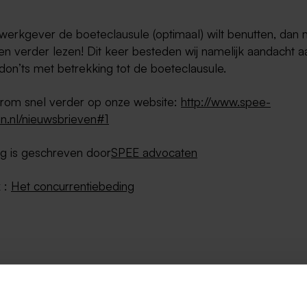
 werkgever de boeteclausule (optimaal) wilt benutten, dan
en verder lezen! Dit keer besteden wij namelijk aandacht a
don’ts met betrekking tot de boeteclausule.
rom snel verder op onze website:
http://www.spee-
n.nl/nieuwsbrieven#1
g is geschreven door
SPEE advocaten
 :
Het concurrentiebeding