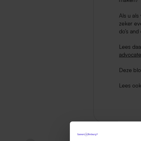
Als u als
zeker ev
do’s and 
Lees daa
advocate
Deze blo
Lees ook