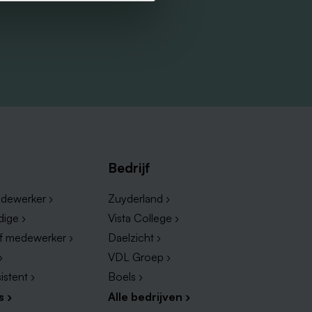
Bedrijf
dewerker ›
Zuyderland ›
dige ›
Vista College ›
ef medewerker ›
Daelzicht ›
›
VDL Groep ›
istent ›
Boels ›
s ›
Alle bedrijven ›