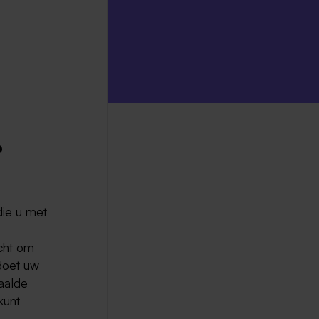
?
die u met
cht om
doet uw
paalde
kunt