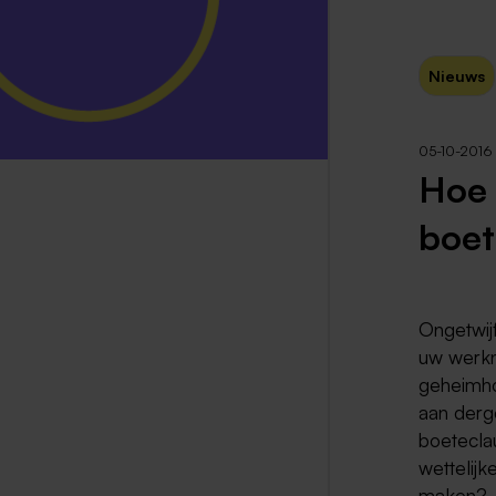
Nieuws
05-10-2016
Hoe 
boet
Ongetwij
uw werkn
geheimho
aan derg
boeteclau
wettelij
maken?