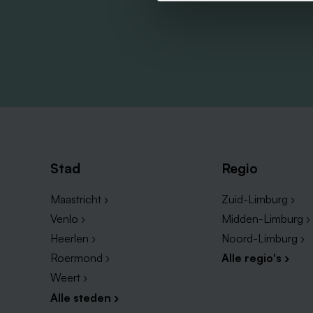
Stad
Regio
Maastricht ›
Zuid-Limburg ›
Venlo ›
Midden-Limburg ›
Heerlen ›
Noord-Limburg ›
Roermond ›
Alle regio's ›
Weert ›
Alle steden ›