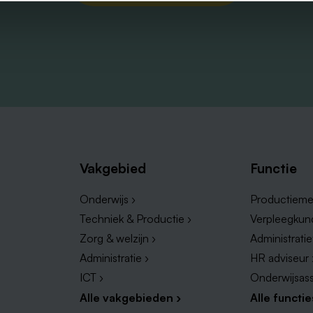
Vakgebied
Functie
Onderwijs ›
Productieme
Techniek & Productie ›
Verpleegkun
Zorg & welzijn ›
Administrati
Administratie ›
HR adviseur 
ICT ›
Onderwijsass
Alle vakgebieden ›
Alle functie