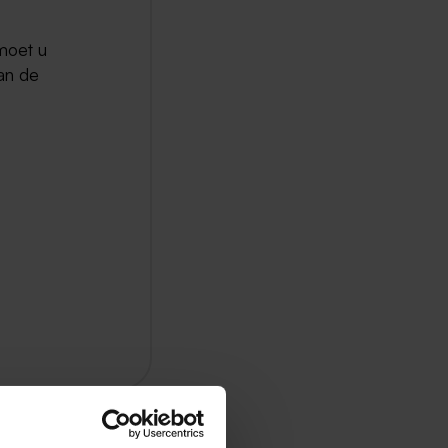
 moet u
an de