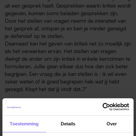
uit een gesprek haalt. Gesprekken waarin kritiek wordt
gegeven, kunnen soms beladen gesprekken zijn.
Door het stellen van vragen neemt de intensiteit van
het gesprek af, ontspan je en ben je minder geneigd
je defensief op te stellen.
Daarnaast kan het geven van kritiek net zo moeilijk zijn
als het verwerken ervan. Het stellen van vragen
dwingt de ander om zijn kritiek in enkele kernzinnen te
formuleren. Jullie gaan elkaar dus hoe dan ook beter
begrijpen. Een vraag die je kan stellen is : ik wil even
zeker weten of ik goed begrepen heb wat jij hebt
gezegd. Klopt het dat jij vindt dat..?’
Dus
Luister aandachtig
Toestemming
Details
Over
Schiet niet in de verdediging