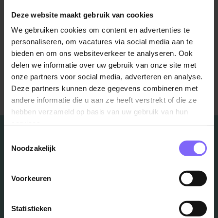
Stel gerichte vragen
Deze website maakt gebruik van cookies
Bron : allesoverhr.nl
We gebruiken cookies om content en advertenties te
personaliseren, om vacatures via social media aan te
bieden en om ons websiteverkeer te analyseren. Ook
delen we informatie over uw gebruik van onze site met
onze partners voor social media, adverteren en analyse.
Terug naar alle items
Deze partners kunnen deze gegevens combineren met
andere informatie die u aan ze heeft verstrekt of die ze
hebben verzameld op basis van uw gebruik van hun
services.
Toestemmingsselectie
Noodzakelijk
Vacatures
Voorkeuren
in je mailbox?
Statistieken