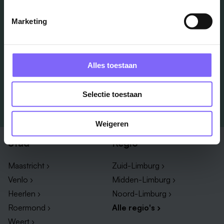
Schrijf je in en we houden je op de hoogte
Marketing
Job Alert instellen
Alles toestaan
Selectie toestaan
Weigeren
Stad
Regio
Maastricht ›
Zuid-Limburg ›
Venlo ›
Midden-Limburg ›
Heerlen ›
Noord-Limburg ›
Roermond ›
Alle regio's ›
Weert ›