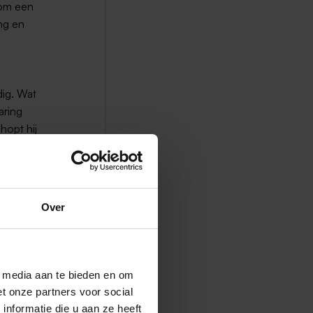
 om een
ing en
dig. Wat
aring
hopt hij
lgende
Over
et in
l media aan te bieden en om
t onze partners voor social
ben hier
nformatie die u aan ze heeft