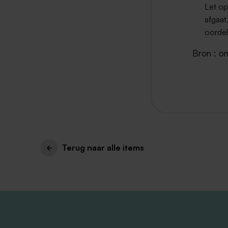
Let op
afgaat
oordel
Bron : o
Terug naar alle items