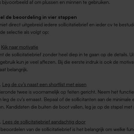
 bijvoorbeeld af om plussen en minnen te gebruiken.
el de beoordeling in vier stappen
niet direct uitgebreid iedere sollicitatiebrief en ieder cv te bestu
e selectie als volgt op:
.
Kijk naar motivatie
t de sollicitatiebrief zonder heel diep in te gaan op de details. Ui
lgebruik kun je veel aflezen. Bij die eerste indruk is ook de motiv
aat belangrijk.
.
Leg de cv’s naast een shortlist met eisen
ieronde twee is voornamelijk op feiten gericht. Neem het functie
en leg de cv's ernaast. Bepaal of de sollicitanten aan de minimale 
n. Kandidaten die buiten de boot vallen, leg je op de stapel met a
3.
Lees de sollicitatiebrief aandachtig door
t beoordelen van de sollicitatiebrief is het belangrijk om welke fun