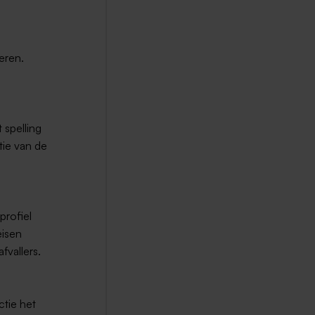
deren.
t spelling
atie van de
profiel
eisen
fvallers.
ctie het