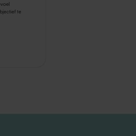
evoel
jectief te