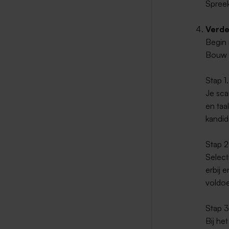
Spreek
Verde
Begin 
Bouw d
Stap 1
Je scan
en taa
kandid
Stap 2
Select
erbij 
voldoe
Stap 
Bij he