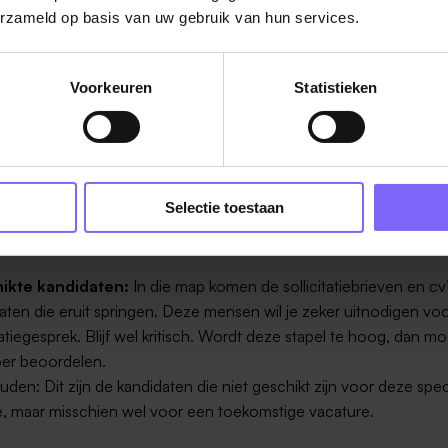
e en moeite ingestoken en het zal ze zeer dwars zitten wanneer j
erzameld op basis van uw gebruik van hun services.
an je laat horen. Bedenk of je de afwijzing schriftelijk of mondeli
rvoor dat je met goede redenen kunt komen tijdens de afwijzing
men dat je een kandidaat niet geschikt vindt voor de vacature di
Voorkeuren
Statistieken
maar dat je wel denkt dat hij of zij voor toekomstige vacatures ges
dan of je de gegevens van de kandidaat mag bewaren.
lgevallen:
Dat zijn de kandidaten waar je nog over twijfelt. Vaak
Selectie toestaan
as een goed oordeel over vellen als je alle sollicitatiebrieven no
elezen.
ikte kandidaten:
In die map komen de sollicitatiebrieven en cv
aten die eruit springen. Deze mensen wil je zeker uitnodigen vo
itatiegesprek. Blijf wel kritisch. Wordt deze stapel te hoog, dan mo
er beoordelen.
den: Dit zijn de kandidaten die niet geschikt zijn voor deze spec
e, maar misschien wel voor een toekomstige vacature.