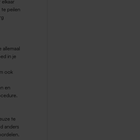
 elkaar
 te peilen
rg
e allemaal
ed in je
om ook
en en
rocedure.
keuze te
nd anders
eoordelen.