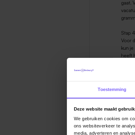
gaat. 
vacatu
gramm
Stap 
Voor d
kun je
heeft 
van jo
Rangs
Als je
Toestemming
groep
Afwij
Deze website maakt gebruik
aanmer
We gebruiken cookies om cont
Kandid
ons websiteverkeer te analys
zorgvu
media, adverteren en analys