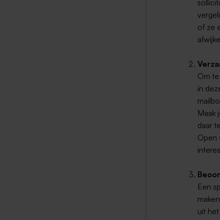
sollic
vergel
of ze 
afwijk
Verzam
Om te v
in dez
mailbo
Maak j
daar t
Open s
intere
Beoor
Een sp
maken.
uit he