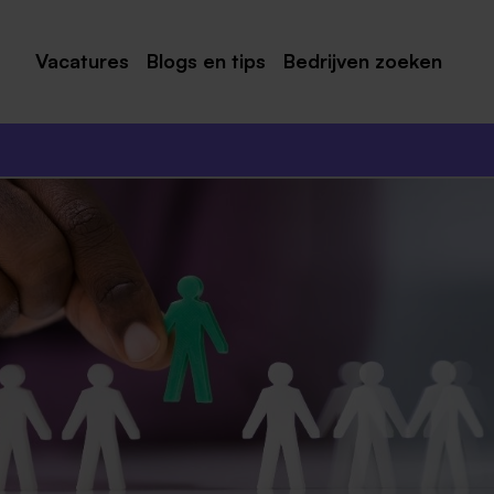
Vacatures
Blogs en tips
Bedrijven zoeken
Maastricht
Roermond
Venlo
Sittard
Venray
Noord-Limburg
Midden-Limburg
Zuid-Limburg
Heerlen