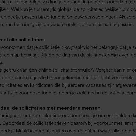
itaties af te handelen. Zo kun je de kandidaten beter onderling met
ijken. Wel kun je tussentijds globaal de sollicitaties bekijken om zo
een beetje passen bij de functie en jouw verwachtingen. Als ze e
en, kan het nodig zijn de vacaturetekst tussentijds aan te passen.
el alle sollicitaties
oorkomen dat je sollicitatie"s kwijtraakt, is het belangrijk dat je z
elfde map bewaart. Kijk op de dag van de sluitingstermijn even go
x.
e gebruik van een online sollicitatieformulier? Vergeet dan niet 
e controleren of je alle binnengekomen reacties hebt verzameld.
ollicitaties en kandidaten die bij eerdere vacatures zijn afgewez
ssant zijn voor deze functie, neem je ook mee in de sollicitatiep
deel de sollicitaties met meerdere mensen
arringpartner bij de selectieprocedure helpt je om een heldere 
 Beoordeel de sollicitatiebrieven daarom bij voorkeur met iema
t bedrijf. Maak heldere afspraken over de criteria waar jullie op b