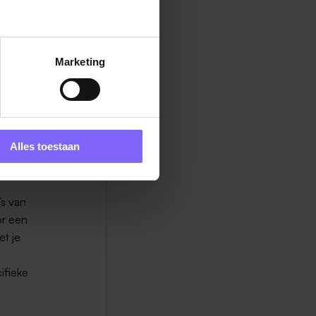
e niks
ng doet.
. Het kan
e je nu
Marketing
chikt is.
 kun je
Alles toestaan
gmaals
’s van
or een
et je
ifieke