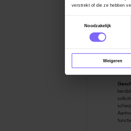
energi
verstrekt of die ze hebben v
meer v
Zorg e
Toestemmingsselectie
voorko
Noodzakelijk
hebt, 
Vraag 
Twijfe
Weigeren
daar p
hebt g
Gesch
kandid
sollic
scherp
Aanhou
functi