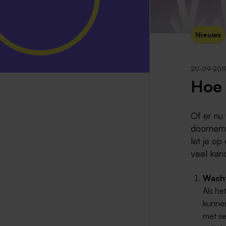
Nieuws
20-09-201
Hoe 
Of er nu 
doorneme
let je o
veel kan
Wacht
Als he
kunnen 
met se