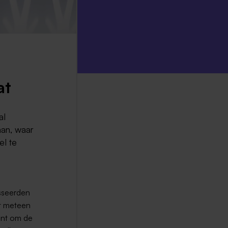
at
al
aan, waar
el te
esseerden
iet meteen
ent om de