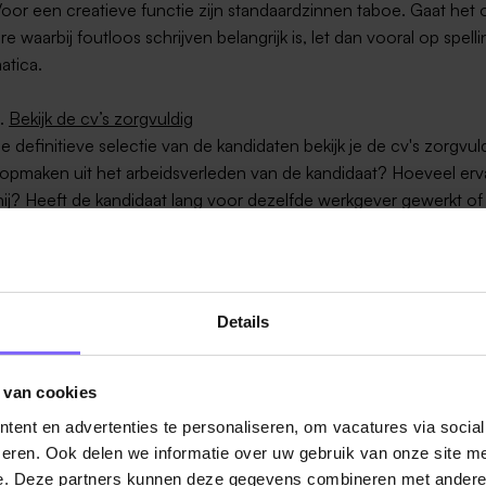
Voor een creatieve functie zijn standaardzinnen taboe. Gaat het
re waarbij foutloos schrijven belangrijk is, let dan vooral op spell
atica.
4.
Bekijk de cv’s zorgvuldig
e definitieve selectie van de kandidaten bekijk je de cv's zorgvul
 opmaken uit het arbeidsverleden van de kandidaat? Hoeveel erv
hij? Heeft de kandidaat lang voor dezelfde werkgever gewerkt of 
b naar job?
chik de uitkomst
 deze stappen hebt doorlopen, verdeel je de kandidaten in de vo
Details
en:
zingen
: Daar stop je de sollicitatiebrieven in van kandidaten die ni
 van cookies
king komen voor een sollicitatiegesprek.
ent en advertenties te personaliseren, om vacatures via socia
aten afwijzen. Voor het imago van je bedrijf is het belangrijk hier
eren. Ook delen we informatie over uw gebruik van onze site me
ldig mee om te gaan. De mensen die zijn komen solliciteren heb
e. Deze partners kunnen deze gegevens combineren met andere i