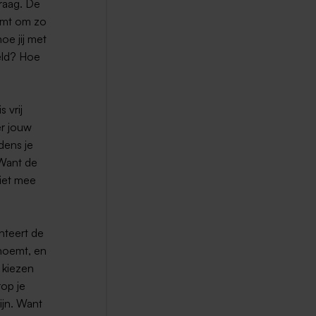
raag. De
komt om zo
oe jij met
eld? Hoe
 vrij
er jouw
dens je
 Want de
niet mee
nteert de
enoemt, en
 kiezen
op je
ijn. Want