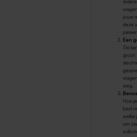
Iedere
vragen
jouw m
deze v
pareer
Een g
De kan
groot.
slecht
gespre
vragen
weg.
Benoe
Hoe je
best m
welke 
om zwa
sollic