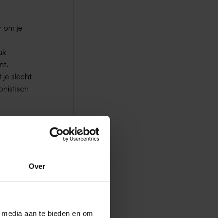
r om je
uk
nt.
 je slecht
onistisch
een beetje
eacties de
f bent
 daarvan
Over
en.
l media aan te bieden en om