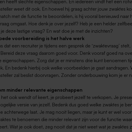
en heeft slechte eigenschappen. En iedereen vindt het een rotv
steller weet dit ook. En hoewel hij graag achter jouw zwaktes 
atch met de functie te beoordelen, is hij vooral benieuwd naar h
raag omgaat. Hoe denk je over jezelf? Heb je een helder zelfbe
 je deze lastige vraag? En wat doe je met de inzichten?
oede voorbereiding is het halve werk
s dat een recruiter je tijdens een gesprek de ‘zwaktevraag’ stelt, is
 Bereid deze vraag daarom goed voor. Denk vooraf goed na ov
e eigenschappen. Zorg dat je er minstens drie kunt benoemen tij
k. En bedenk hierbij ook welke voorbeelden je gaat aandragen.
steller zal beslist doorvragen. Zonder onderbouwing kom je er 
m minder relevante eigenschappen
 het ook wendt of keert, je probeert jezelf te verkopen. Je prese
ogelijke versie van jezelf. Bedenk dus goed welke zwaktes je b
je achterwege laat. Je mag nooit liegen, maar je kunt er wel voor
ktes te benoemen die minder relevant zijn voor de functie waar
iteert. Wat je ook doet, zeg nooit dat je niet weet wat je zwaktes z