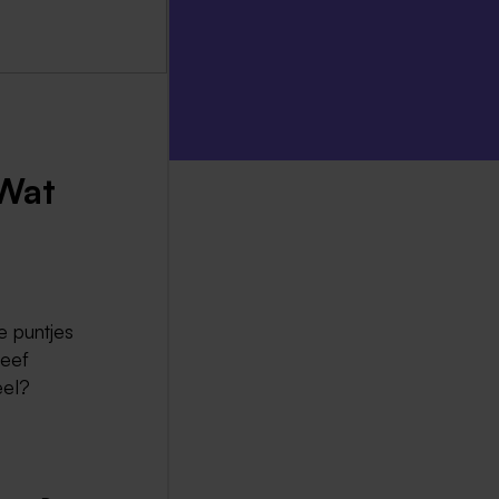
 Wat
e puntjes
geef
eel?