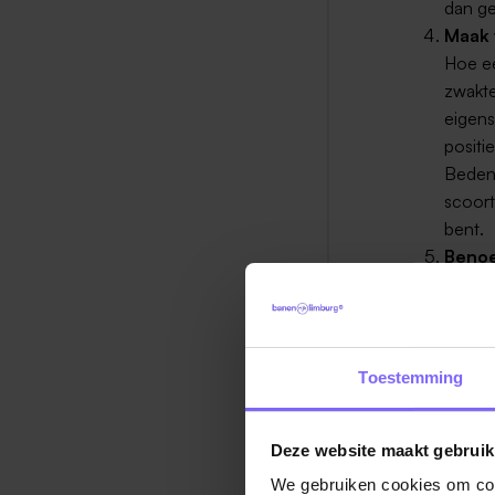
dan ge
Maak v
Hoe ee
zwakte
eigens
positi
Bedenk
scoort
bent.
Benoe
Eerlij
te smo
beste 
gegaan
Toestemming
hebt, 
Deze website maakt gebruik
Bron : C
We gebruiken cookies om cont