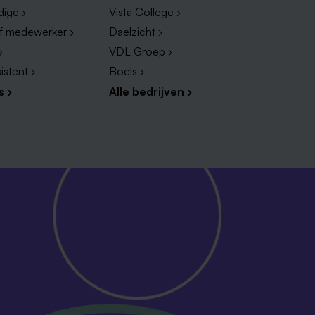
dige ›
Vista College ›
ef medewerker ›
Daelzicht ›
›
VDL Groep ›
istent ›
Boels ›
s ›
Alle bedrijven ›