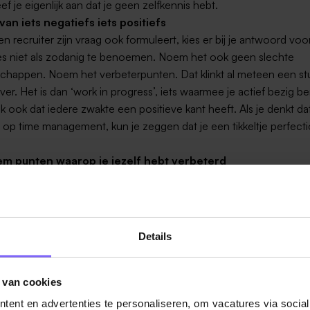
ef je eigenlijk aan dat je geen zelfkennis hebt.
an iets negatiefs iets positiefs
n recruiter zijn vraag ook formuleert, kies er bij je antwoord voo
s niet als zodanig te benoemen. Noem het ook geen slechte
chappen. Noem het verbeterpunten. Dat klinkt al meteen een st
ever. Het is dan ‘work in progress’, iets waarmee je actief bezig be
 ook dat iedere zwakte een positieve kant heeft. Als je denkt dat
 op time management, kun je zeggen dat je een tikkeltje perfecti
m punten waarop je jezelf hebt verbeterd
k is eerlijk, bovenstaande tips geven handvatten om hier en daar 
kkelen. Maar onderaan de streep zijn de trotse, zelfverzekerde r
antwoorden. Antwoorden waaruit blijkt hoe je jouw zwaktes te lij
 en hebt verbeterd. Antwoorden waaruit blijkt hoeveel profijt je
Details
en hoeveel profijt de werkgever daarvan zou kunnen gaan hebb
 van cookies
ontinu
ent en advertenties te personaliseren, om vacatures via socia