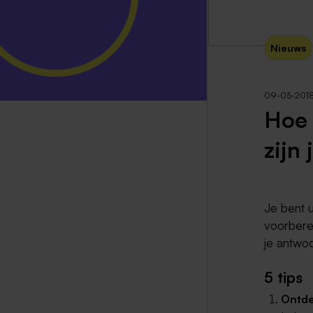
Nieuws
09-05-201
Hoe 
zijn
Je bent 
voorberei
je antwo
5 tips
Ontde