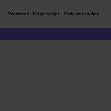
Vacatures
Blogs en tips
Bedrijven zoeken
Maastricht
Roermond
Venlo
Sittard
Venray
Noord-Limburg
Midden-Limburg
Zuid-Limburg
Heerlen