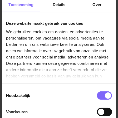
kandidaat zal aantrekken en aanmoedigen om die
Toestemming
Details
Over
volgende stap te zetten naar jouw team. Feedback
van het team kan jou of je HR-managers inzichten
geven die ze nodig hebben om niet alleen te
Deze website maakt gebruik van cookies
begrijpen waarom een kandidaat is aangetrokken tot
We gebruiken cookies om content en advertenties te
de vacature, maar ook wat ze motiveert om te
personaliseren, om vacatures via social media aan te
solliciteren!
bieden en om ons websiteverkeer te analyseren. Ook
delen we informatie over uw gebruik van onze site met
Aandacht voor de ervaring van je huidige werknemers
onze partners voor social media, adverteren en analyse.
kan ertoe leiden dat de aanmeldingen 50% beter
Deze partners kunnen deze gegevens combineren met
gekwalificeerd zijn. Jouw wervingsproces kan dan
andere informatie die u aan ze heeft verstrekt of die ze
gehalveerd worden en als bonus verloopt je
hebben verzameld op basis van uw gebruik van hun
inwerkproces soepeler én sneller! Volgens PwC
services.
erkent 93% van de bedrijven dat hun organisatie
Toestemmingsselectie
veranderingen zou moeten doorvoeren in hun
Noodzakelijk
recruitmentproces zodat het juiste talent wordt
aangetrokken, maar slechts 32% heeft stappen
Voorkeuren
ondernomen om dit te realiseren. Door de feedback