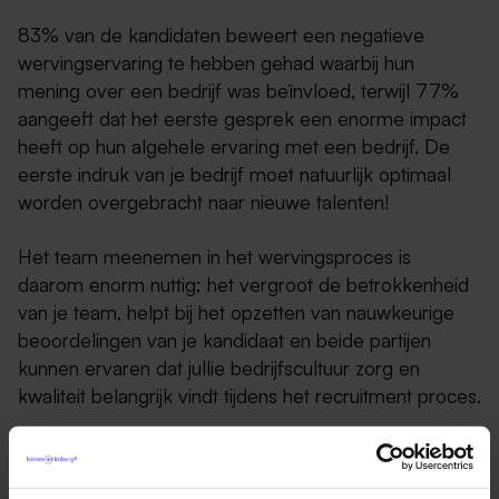
83% van de kandidaten beweert een negatieve
wervingservaring te hebben gehad waarbij hun
mening over een bedrijf was beïnvloed, terwijl 77%
aangeeft dat het eerste gesprek een enorme impact
heeft op hun algehele ervaring met een bedrijf. De
eerste indruk van je bedrijf moet natuurlijk optimaal
worden overgebracht naar nieuwe talenten!
Het team meenemen in het wervingsproces is
daarom enorm nuttig; het vergroot de betrokkenheid
van je team, helpt bij het opzetten van nauwkeurige
beoordelingen van je kandidaat en beide partijen
kunnen ervaren dat jullie bedrijfscultuur zorg en
kwaliteit belangrijk vindt tijdens het recruitment proces.
Wanneer je niet weet wat je medewerkers binnen het
bedrijf motiveert, is het moeilijker te begrijpen wat een