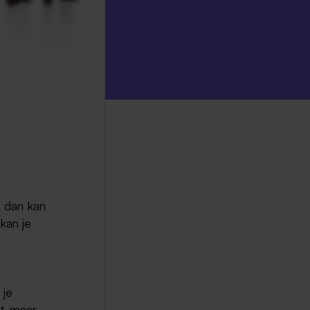
, dan kan
kan je
 je
t, maar