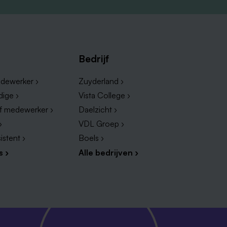
Bedrijf
dewerker ›
Zuyderland ›
dige ›
Vista College ›
ef medewerker ›
Daelzicht ›
›
VDL Groep ›
istent ›
Boels ›
s ›
Alle bedrijven ›