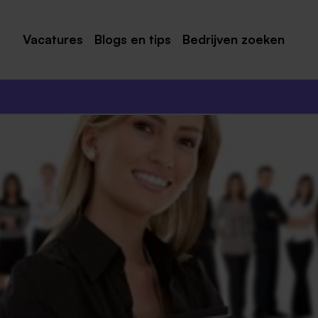
Vacatures
Blogs en tips
Bedrijven zoeken
Maastricht
Roermond
Venlo
Sittard
Venray
Noord-Limburg
Midden-Limburg
Zuid-Limburg
Heerlen