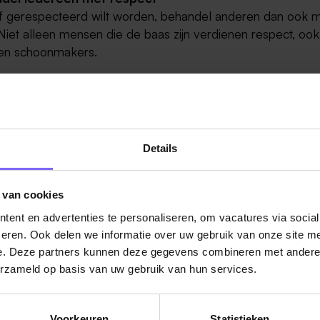
elf gerespecteerd wilt worden, behandel anderen dan ook 
Niet alleen mensen die de baas zijn verdienen respect, oo
s en schoonmakers.
bes / intermediair
Details
 van cookies
ent en advertenties te personaliseren, om vacatures via socia
eren. Ook delen we informatie over uw gebruik van onze site me
ug naar alle items
e. Deze partners kunnen deze gegevens combineren met andere i
erzameld op basis van uw gebruik van hun services.
Voorkeuren
Statistieken