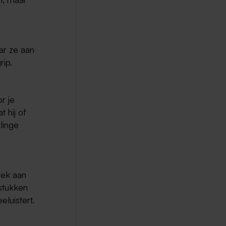
aar ze aan
rip.
or je
t hij of
linge
rek aan
gstukken
luistert.