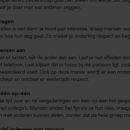
 wat je doet met wat anderen zeggen.
vragen
ellen is niet dom: je toont juist interesse. Vraag mensen w
n hoe hun dag gaat. Zo creëer je onderling respect en beg
mensen aan
aat of luistert, kijk de ander dan aan. Laat je niet afleiden do
 telefoon. Laat blijken dat je focus bij die persoon ligt, zoda
 gewaardeerd voelt. Ook op deze manier wordt er een onder
chept en ontstaat er wederzijds respect.
t één-op-één
de tijd voor en na vergaderingen om één-op-één het gesp
et collega’s. Mensen vinden het fijn als ze hun visie, vraa
n met anderen kunnen delen, zonder dat de hele groep mee
ndel iedereen met respect