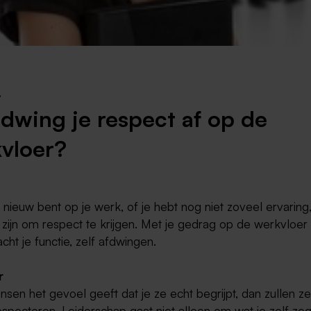
Weert
Kerkrade
8
dwing je respect af op de
vloer?
t nieuw bent op je werk, of je hebt nog niet zoveel ervaring
g zijn om respect te krijgen. Met je gedrag op de werkvloer 
acht je functie, zelf afdwingen.
r
nsen het gevoel geeft dat je ze echt begrijpt, dan zullen ze
specteren. Leiderschap gaat niet alleen om wat je zelf zeg