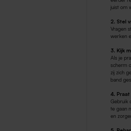
juist om
2. Stel 
Vragen st
werken e
3. Kijk 
Als je pr
scherm of
zij zich
band ges
4. Praa
Gebruik 
te gaan m
en zorge
5. Beha