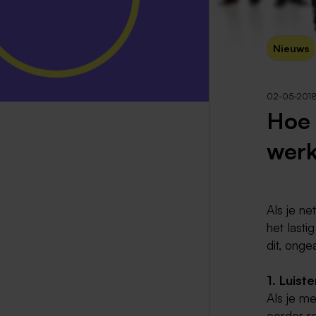
Nieuws
02-05-201
Hoe 
werk
Als je ne
het lasti
dit, onge
1. Luiste
Als je me
eerder re