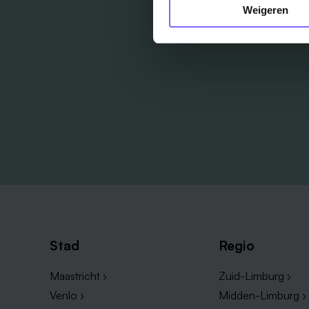
Weigeren
Stad
Regio
Maastricht ›
Zuid-Limburg ›
Venlo ›
Midden-Limburg ›