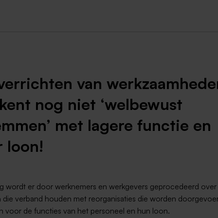
Weert
Kerkrade
verrichten van werkzaamhede
kent nog niet ‘welbewust
emmen’ met lagere functie en
r loon!
g wordt er door werknemers en werkgevers geprocedeerd over
n die verband houden met reorganisaties die worden doorgevoe
en voor de functies van het personeel en hun loon.