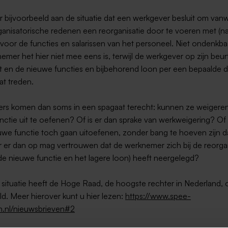
 bijvoorbeeld aan de situatie dat een werkgever besluit om va
rganisatorische redenen een reorganisatie door te voeren met (na
voor de functies en salarissen van het personeel. Niet ondenkbaa
mer het hier niet mee eens is, terwijl de werkgever op zijn beurt
t en de nieuwe functies en bijbehorend loon per een bepaalde d
at treden.
s komen dan soms in een spagaat terecht: kunnen ze weigere
nctie uit te oefenen? Of is er dan sprake van werkweigering? O
uwe functie toch gaan uitoefenen, zonder bang te hoeven zijn d
 er dan op mag vertrouwen dat de werknemer zich bij de reorgan
e nieuwe functie en het lagere loon) heeft neergelegd?
 situatie heeft de Hoge Raad, de hoogste rechter in Nederland, 
d. Meer hierover kunt u hier lezen:
https://www.spee-
.nl/nieuwsbrieven#2