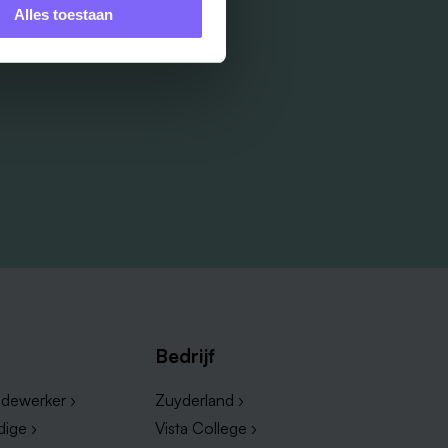
Alles toestaan
Bedrijf
dewerker ›
Zuyderland ›
dige ›
Vista College ›