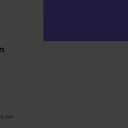
n
rd, met