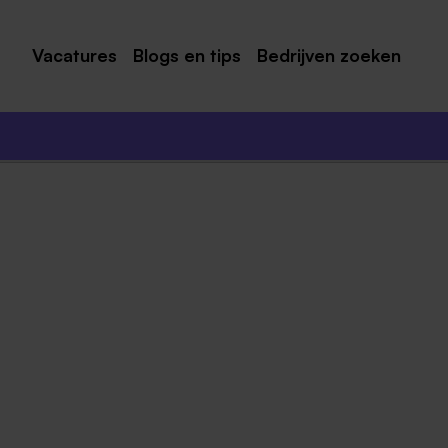
Vacatures
Blogs en tips
Bedrijven zoeken
Maastricht
Roermond
Venlo
Sittard
Venray
Noord-Limburg
Midden-Limburg
Zuid-Limburg
Heerlen