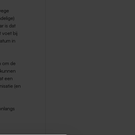
nwege
delige)
r is dat
 voet bij
atum in
n om de
f kunnen
at een
isatie (en
onlangs