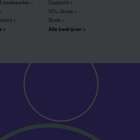
ef medewerker ›
Daelzicht ›
›
VDL Groep ›
istent ›
Boels ›
s ›
Alle bedrijven ›