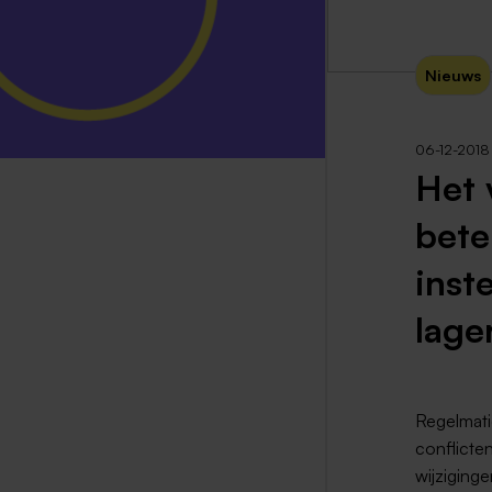
Nieuws
06-12-2018
Het 
bete
inst
lage
Regelmati
conflicte
wijziging