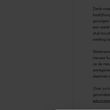
Denk maar
bedrijfso
gevolgen 
een werkne
stuk houd
werking la
Werknemer
nieuwe fu
ze de nie
werkgever
daarmee d
Over zo’n
geoordeel
advocaten