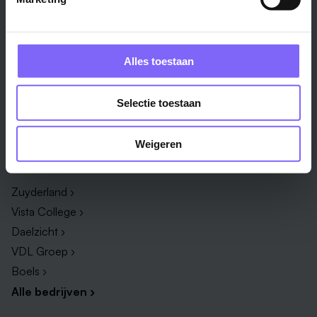
Onderwijs ›
Productiemedewerker ›
Techniek & Productie ›
Verpleegkundige ›
Alles toestaan
Zorg & welzijn ›
Administratief medewerker ›
Administratie ›
HR adviseur ›
ICT ›
Onderwijsassistent ›
Selectie toestaan
Alle vakgebieden ›
Alle functies ›
Weigeren
Bedrijf
Zuyderland ›
Vista College ›
Daelzicht ›
VDL Groep ›
Boels ›
Alle bedrijven ›