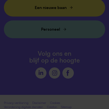
Een nieuwe baan
Personeel
Volg ons en
blijf op de hoogte
Privacy-verklaring
Disclaimer
Cookies
Verordening digitale diensten
Colofon
Sitemap