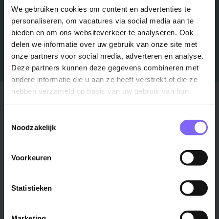
Job Alert instellen
We gebruiken cookies om content en advertenties te
personaliseren, om vacatures via social media aan te
bieden en om ons websiteverkeer te analyseren. Ook
delen we informatie over uw gebruik van onze site met
onze partners voor social media, adverteren en analyse.
Deze partners kunnen deze gegevens combineren met
andere informatie die u aan ze heeft verstrekt of die ze
hebben verzameld op basis van uw gebruik van hun
Stad
Regio
services.
Toestemmingsselectie
Maastricht ›
Zuid-Limburg ›
Noodzakelijk
Venlo ›
Midden-Limburg ›
Heerlen ›
Noord-Limburg ›
Voorkeuren
Roermond ›
Alle regio's ›
Weert ›
Alle steden ›
Statistieken
Vakgebied
Functie
Marketing