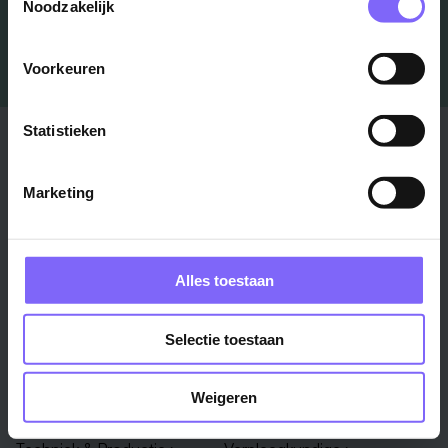
Noodzakelijk
Voorkeuren
Statistieken
Stad
Regio
Maastricht ›
Zuid-Limburg ›
Marketing
Venlo ›
Midden-Limburg ›
Heerlen ›
Noord-Limburg ›
Roermond ›
Alle regio's ›
Alles toestaan
Weert ›
Alle steden ›
Selectie toestaan
Vakgebied
Functie
Weigeren
Onderwijs ›
Productiemedewerker ›