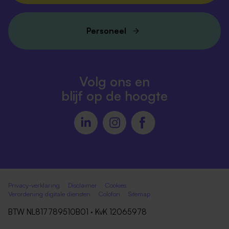
Personeel
Volg ons en
blijf op de hoogte
Privacy-verklaring
Disclaimer
Cookies
Verordening digitale diensten
Colofon
Sitemap
BTW NL817789510B01 · KvK 12065978