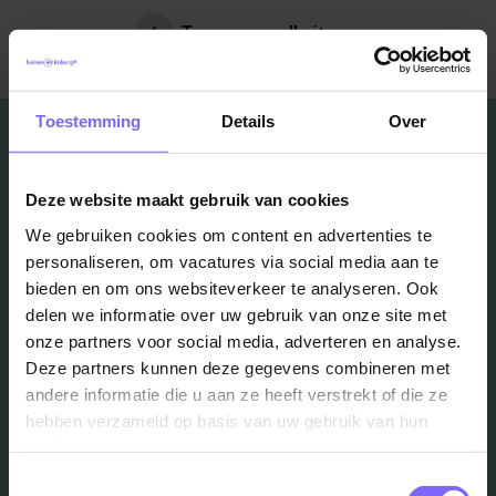
Terug naar alle items
Toestemming
Details
Over
Deze website maakt gebruik van cookies
Vacatures
We gebruiken cookies om content en advertenties te
personaliseren, om vacatures via social media aan te
in je mailbox?
bieden en om ons websiteverkeer te analyseren. Ook
delen we informatie over uw gebruik van onze site met
onze partners voor social media, adverteren en analyse.
Schrijf je in en we houden je op de hoogte
Deze partners kunnen deze gegevens combineren met
andere informatie die u aan ze heeft verstrekt of die ze
hebben verzameld op basis van uw gebruik van hun
Job Alert instellen
services.
Toestemmingsselectie