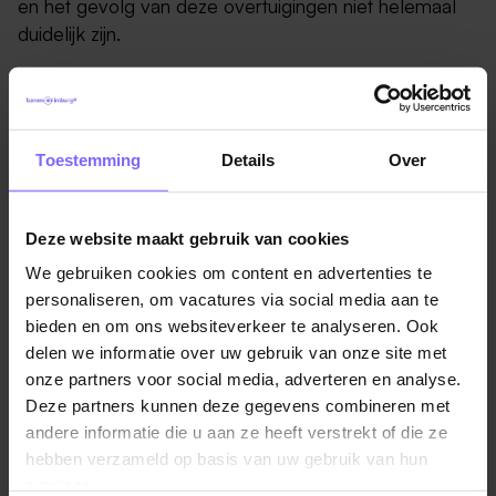
en het gevolg van deze overtuigingen niet helemaal
duidelijk zijn.
Voorstanders van thuiswerken beschouwen het als
een normale praktijk, waarbij twee dagen thuiswerken
voldoende is om menselijk contact te behouden,
Toestemming
Details
Over
terwijl de resterende drie dagen op kantoor kunnen
worden doorgebracht. Ze benadrukken ook dat
menselijk contact, zij het online, nog steeds goed
Deze website maakt gebruik van cookies
mogelijk is en soms alleen wat extra moeite kost,
We gebruiken cookies om content en advertenties te
zoals bij het organiseren van online borrels.
personaliseren, om vacatures via social media aan te
bieden en om ons websiteverkeer te analyseren. Ook
Op zoek naar meer arbeidsnieuws en blogs?
delen we informatie over uw gebruik van onze site met
onze partners voor social media, adverteren en analyse.
Je vindt ze hier!
Deze partners kunnen deze gegevens combineren met
andere informatie die u aan ze heeft verstrekt of die ze
hebben verzameld op basis van uw gebruik van hun
services.