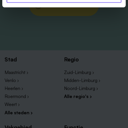
Job Alert instellen
Stad
Regio
Maastricht ›
Zuid-Limburg ›
Venlo ›
Midden-Limburg ›
Heerlen ›
Noord-Limburg ›
Roermond ›
Alle regio's ›
Weert ›
Alle steden ›
Vakgebied
Functie