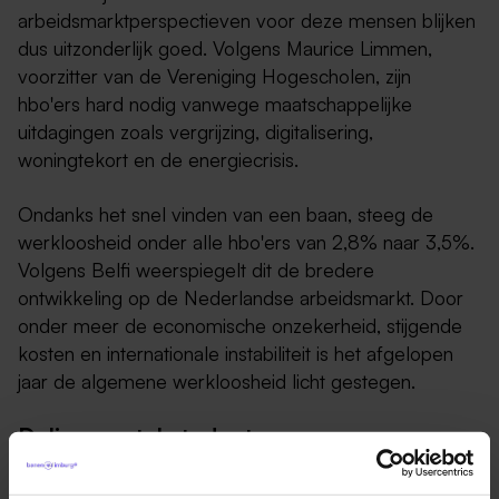
arbeidsmarktperspectieven voor deze mensen blijken
dus uitzonderlijk goed. Volgens Maurice Limmen,
voorzitter van de Vereniging Hogescholen, zijn
hbo'ers hard nodig vanwege maatschappelijke
uitdagingen zoals vergrijzing, digitalisering,
woningtekort en de energiecrisis.
Ondanks het snel vinden van een baan, steeg de
werkloosheid onder alle hbo'ers van 2,8% naar 3,5%.
Volgens Belfi weerspiegelt dit de bredere
ontwikkeling op de Nederlandse arbeidsmarkt. Door
onder meer de economische onzekerheid, stijgende
kosten en internationale instabiliteit is het afgelopen
jaar de algemene werkloosheid licht gestegen.
Daling aantal studenten
Hbo-opleidingen kampen tegelijkertijd met een daling
in het aantal studenten. Volgens Limmen komt dat