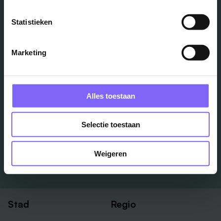
Vacatures
Statistieken
in je mailbox?
Marketing
Schrijf je in en we houden je op de hoogte
Alles toestaan
Job Alert instellen
Selectie toestaan
Weigeren
Stad
Regio