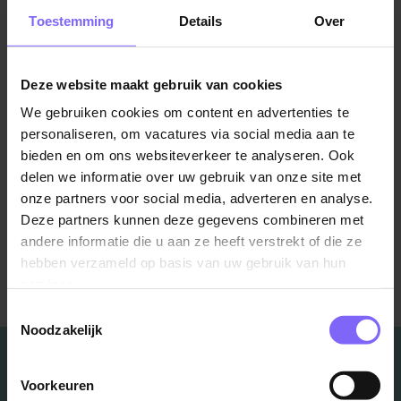
vooral doordat er minder jongeren van studieleeftijd
Toestemming
Details
Over
zijn. Toch blijft de vraag naar hbo’ers op de
arbeidsmarkt groot, en wordt er hard gewerkt om aan
Deze website maakt gebruik van cookies
die behoefte te voldoen.
We gebruiken cookies om content en advertenties te
BRON:
Telegraaf
personaliseren, om vacatures via social media aan te
bieden en om ons websiteverkeer te analyseren. Ook
delen we informatie over uw gebruik van onze site met
Bron:
Telegraaf.nl
onze partners voor social media, adverteren en analyse.
Deze partners kunnen deze gegevens combineren met
andere informatie die u aan ze heeft verstrekt of die ze
hebben verzameld op basis van uw gebruik van hun
Terug naar alle items
services.
Toestemmingsselectie
Noodzakelijk
Voorkeuren