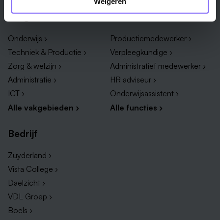
Weigeren
Vakgebied
Functie
Onderwijs ›
Productiemedewerker ›
Techniek & Productie ›
Verpleegkundige ›
Zorg & welzijn ›
Administratief medewerker ›
Administratie ›
HR adviseur ›
ICT ›
Onderwijsassistent ›
Alle vakgebieden ›
Alle functies ›
Bedrijf
Zuyderland ›
Vista College ›
Daelzicht ›
VDL Groep ›
Boels ›