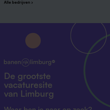
Alle bedrijven ›
De grootste
vacaturesite
van Limburg
Waar ben je naar op zoek?