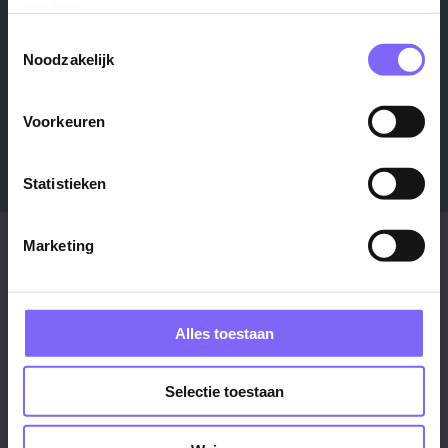
services.
Toestemmingsselectie
Job Alert instellen
Noodzakelijk
Voorkeuren
Statistieken
Stad
Regio
Marketing
Maastricht ›
Zuid-Limburg ›
Venlo ›
Midden-Limburg ›
Alles toestaan
Heerlen ›
Noord-Limburg ›
Roermond ›
Alle regio's ›
Selectie toestaan
Weert ›
Alle steden ›