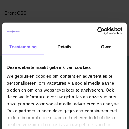
Bron:
CBS
Terug naar alle items
Toestemming
Details
Over
Deze website maakt gebruik van cookies
We gebruiken cookies om content en advertenties te
personaliseren, om vacatures via social media aan te
Vacatures
bieden en om ons websiteverkeer te analyseren. Ook
delen we informatie over uw gebruik van onze site met
in je mailbox?
onze partners voor social media, adverteren en analyse.
Deze partners kunnen deze gegevens combineren met
andere informatie die u aan ze heeft verstrekt of die ze
Schrijf je in en we houden je op de hoogte
hebben verzameld op basis van uw gebruik van hun