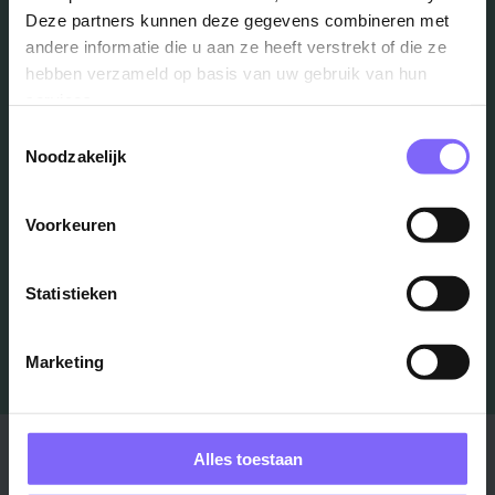
Deze partners kunnen deze gegevens combineren met
Vacatures
andere informatie die u aan ze heeft verstrekt of die ze
hebben verzameld op basis van uw gebruik van hun
in je mailbox?
services.
Toestemmingsselectie
Noodzakelijk
Schrijf je in en we houden je op de hoogte
Voorkeuren
Job Alert instellen
Statistieken
Marketing
Stad
Regio
Alles toestaan