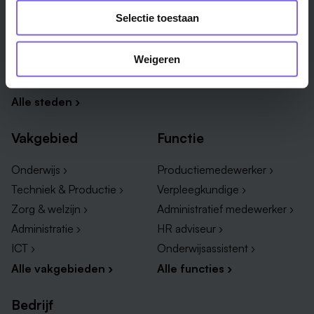
Maastricht ›
Zuid-Limburg ›
Selectie toestaan
Venlo ›
Midden-Limburg ›
Heerlen ›
Noord-Limburg ›
Weigeren
Roermond ›
Alle regio's ›
Weert ›
Alle steden ›
Vakgebied
Functie
Onderwijs ›
Productiemedewerker ›
Techniek & Productie ›
Verpleegkundige ›
Zorg & welzijn ›
Administratief medewerker ›
Administratie ›
HR adviseur ›
ICT ›
Onderwijsassistent ›
Alle vakgebieden ›
Alle functies ›
Bedrijf