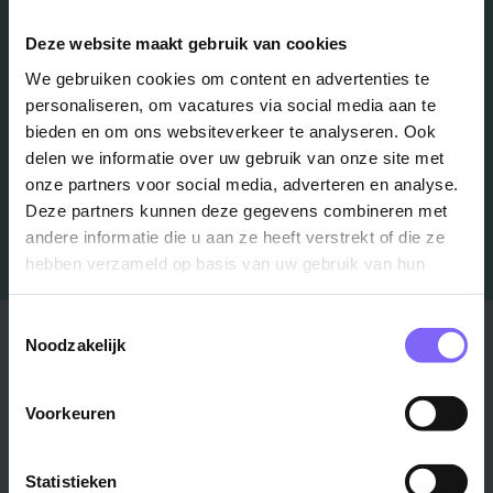
Deze website maakt gebruik van cookies
Schrijf je in en we houden je op de hoogte
We gebruiken cookies om content en advertenties te
personaliseren, om vacatures via social media aan te
Job Alert instellen
bieden en om ons websiteverkeer te analyseren. Ook
delen we informatie over uw gebruik van onze site met
onze partners voor social media, adverteren en analyse.
Deze partners kunnen deze gegevens combineren met
andere informatie die u aan ze heeft verstrekt of die ze
hebben verzameld op basis van uw gebruik van hun
services.
Toestemmingsselectie
Stad
Regio
Noodzakelijk
Maastricht ›
Zuid-Limburg ›
Voorkeuren
Venlo ›
Midden-Limburg ›
Heerlen ›
Noord-Limburg ›
Roermond ›
Alle regio's ›
Statistieken