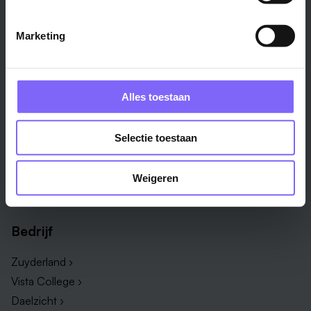
Weert ›
Alle steden ›
Marketing
Vakgebied
Functie
Onderwijs ›
Productiemedewerker ›
Alles toestaan
Techniek & Productie ›
Verpleegkundige ›
Zorg & welzijn ›
Administratief medewerker ›
Selectie toestaan
Administratie ›
HR adviseur ›
ICT ›
Onderwijsassistent ›
Weigeren
Alle vakgebieden ›
Alle functies ›
Bedrijf
Zuyderland ›
Vista College ›
Daelzicht ›