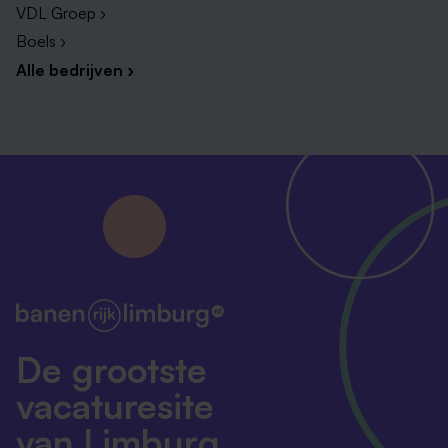
VDL Groep ›
Boels ›
Alle bedrijven ›
De grootste
vacaturesite
van Limburg