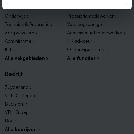
Vakgebied
Functie
Onderwijs ›
Productiemedewerker ›
Techniek & Productie ›
Verpleegkundige ›
Zorg & welzijn ›
Administratief medewerker ›
Administratie ›
HR adviseur ›
ICT ›
Onderwijsassistent ›
Alle vakgebieden ›
Alle functies ›
Bedrijf
Zuyderland ›
Vista College ›
Daelzicht ›
VDL Groep ›
Boels ›
Alle bedrijven ›