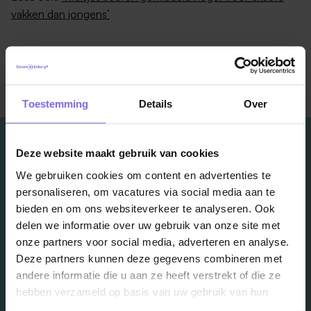
vakken dan jongens’
Terug naar alle items
Toestemming
Details
Over
Deze website maakt gebruik van cookies
We gebruiken cookies om content en advertenties te
personaliseren, om vacatures via social media aan te
Vacatures
bieden en om ons websiteverkeer te analyseren. Ook
delen we informatie over uw gebruik van onze site met
in je mailbox?
onze partners voor social media, adverteren en analyse.
Deze partners kunnen deze gegevens combineren met
andere informatie die u aan ze heeft verstrekt of die ze
Schrijf je in en we houden je op de hoogte
hebben verzameld op basis van uw gebruik van hun
services.