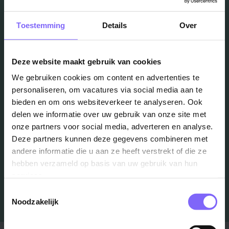
Toestemming
Details
Over
Vacatures
Deze website maakt gebruik van cookies
in je mailbox?
We gebruiken cookies om content en advertenties te
personaliseren, om vacatures via social media aan te
bieden en om ons websiteverkeer te analyseren. Ook
Schrijf je in en we houden je op de hoogte
delen we informatie over uw gebruik van onze site met
onze partners voor social media, adverteren en analyse.
Deze partners kunnen deze gegevens combineren met
Job Alert instellen
andere informatie die u aan ze heeft verstrekt of die ze
hebben verzameld op basis van uw gebruik van hun
services.
Toestemmingsselectie
Noodzakelijk