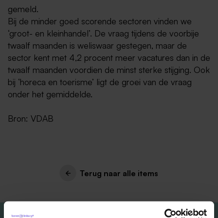
gemeld.
Bij de minder goed scorende sectoren vinden we
‘groot- en kleinhandel’. De vraag tijdens de voorbije
twaalf maanden is weliswaar gestegen, maar de
sector kent met 4,2 procent meer vacatures dan in de
twaalf maanden voordien de minst sterke stijging. Ook
bij ‘horeca en toerisme’ ligt de groei van de vraag
onder het gemiddelde.
Bron: VDAB
Terug naar alle items