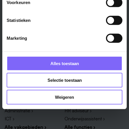
Voorkeuren
Stad
Regio
Maastricht ›
Zuid-Limburg ›
Statistieken
Venlo ›
Midden-Limburg ›
Heerlen ›
Noord-Limburg ›
Marketing
Roermond ›
Alle regio's ›
Weert ›
Alle steden ›
Alles toestaan
Vakgebied
Functie
Selectie toestaan
Onderwijs ›
Productiemedewerker ›
Techniek & Productie ›
Verpleegkundige ›
Weigeren
Zorg & welzijn ›
Administratief medewerker ›
Administratie ›
HR adviseur ›
ICT ›
Onderwijsassistent ›
Alle vakgebieden ›
Alle functies ›