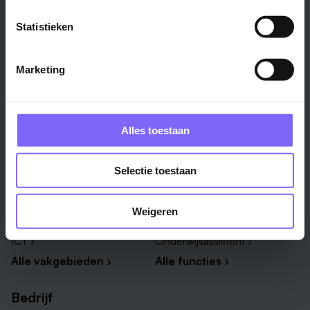
Venlo ›
Midden-Limburg ›
Statistieken
Heerlen ›
Noord-Limburg ›
Roermond ›
Alle regio's ›
Marketing
Weert ›
Alle steden ›
Alles toestaan
Vakgebied
Functie
Onderwijs ›
Productiemedewerker ›
Selectie toestaan
Techniek & Productie ›
Verpleegkundige ›
Zorg & welzijn ›
Administratief medewerker ›
Weigeren
Administratie ›
HR adviseur ›
ICT ›
Onderwijsassistent ›
Alle vakgebieden ›
Alle functies ›
Bedrijf