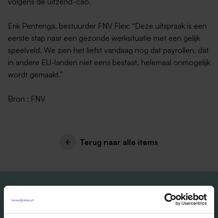
volgens de uitzend-cao.
Erik Pentenga, bestuurder FNV Flex: “Deze uitspraak is een
eerste stap naar een gezonde werksituatie met een gelijk
speelveld. We zien het liefst vandaag nog dat payrollen, dat
in andere EU-landen niet eens bestaat, helemaal onmogelijk
wordt gemaakt.”
Bron : FNV
Terug naar alle items