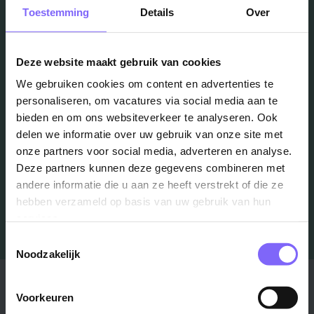
Vacatures
Toestemming
Details
Over
in je mailbox?
Deze website maakt gebruik van cookies
We gebruiken cookies om content en advertenties te
Schrijf je in en we houden je op de hoogte
personaliseren, om vacatures via social media aan te
bieden en om ons websiteverkeer te analyseren. Ook
delen we informatie over uw gebruik van onze site met
Job Alert instellen
onze partners voor social media, adverteren en analyse.
Deze partners kunnen deze gegevens combineren met
andere informatie die u aan ze heeft verstrekt of die ze
hebben verzameld op basis van uw gebruik van hun
services.
Toestemmingsselectie
Noodzakelijk
Stad
Regio
Voorkeuren
Maastricht ›
Zuid-Limburg ›