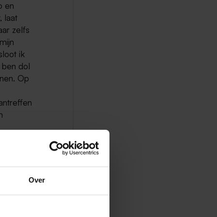
o en
 laat
aar zelfs
mijn
loot ik
k ben dol
nnen. Op
antreffen
n
voor het
Over
bereiken