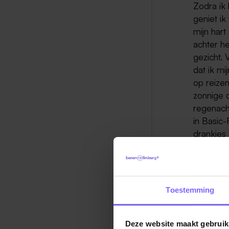
Zodra ik 
geniet ik
mijn hart
achter he
gezicht. 
dat ik mi
op reize
zonnige 
regenach
in Basic
drankjes
Nu kennen
jullie! A
lezen en
Toestemming
Je kunt 
via
de ma
Deze website maakt gebruik