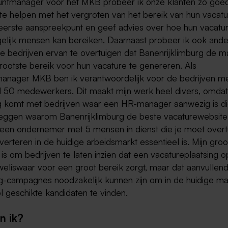
untmanager voor het MKB probeer ik onze klanten zo goe
te helpen met het vergroten van het bereik van hun vacatu
eerste aanspreekpunt en geef advies over hoe hun vacatu
elijk mensen kan bereiken. Daarnaast probeer ik ook and
e bedrijven ervan te overtuigen dat Banenrijklimburg de ma
rootste bereik voor hun vacature te genereren. Als
anager MKB ben ik verantwoordelijk voor de bedrijven m
 50 medewerkers. Dit maakt mijn werk heel divers, omdat 
g komt met bedrijven waar een HR-manager aanwezig is di
leggen waarom Banenrijklimburg de beste vacaturewebsite 
een ondernemer met 5 mensen in dienst die je moet overt
verteren in de huidige arbeidsmarkt essentieel is. Mijn groo
 is om bedrijven te laten inzien dat een vacatureplaatsing 
weliswaar voor een groot bereik zorgt, maar dat aanvullen
g-campagnes noodzakelijk kunnen zijn om in de huidige ma
l geschikte kandidaten te vinden.
n ik?