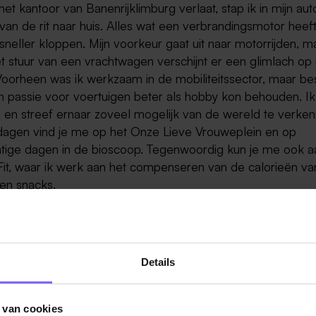
het kantoor van Banenrijklimburg verlaat, stap ik in mijn aut
 van de rit naar huis. Alles wat een verbrandingsmotor heeft,
 sneller kloppen. Mijn voorkeur gaat uit naar motorrijden, m
t stuur van een vrachtwagen verschijnt er een glimlach op 
Voorheen was ik werkzaam in de mobiliteitssector, maar bes
jn passie voor voertuigen beter als hobby kon behouden. I
n en streef ernaar zoveel mogelijk van de wereld te verke
dagen vind je me op het Onze Lieve Vrouweplein en op
tige dagen in de bioscoop. Tegenwoordig kun je me ook a
-Fit, waar ik werk aan het compenseren van de calorieën va
 en snacks.
 jullie mij wat beter, maar ik ben ook nieuwsgierig naar
arzel niet om me te bellen voor een kennismaking. Bedankt 
 hopelijk spreken we elkaar snel!
Details
contact opnemen met mij door me te
bellen
of je kunt mij 
il
.
 van cookies