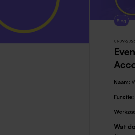
Blog
01-09-202
Even
Acc
Naam:
W
Functie:
Werkzaam
Wat do