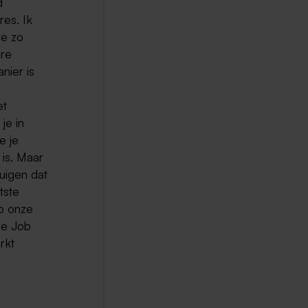
d
res. Ik
re zo
ere
nier is
et
je in
e je
is. Maar
uigen dat
tste
op onze
de Job
rkt