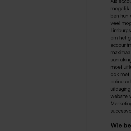
Als acco
mogelijk 
ben hun 
veel mog
Limburgs
om het g
accountm
maximaal
aanrakin
moet uit
ook met 
online ad
uitdaging
website 
Marketin
succesvo
Wie be