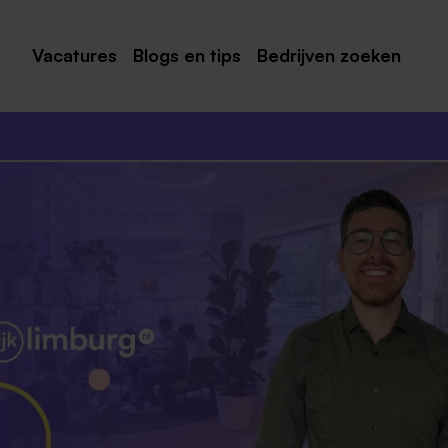
Vacatures
Blogs en tips
Bedrijven zoeken
Maastricht
Roermond
Venlo
Sittard
Venray
Noord-Limburg
Midden-Limburg
Zuid-Limburg
Heerlen