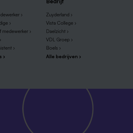
Bedrijf
dewerker ›
Zuyderland ›
dige ›
Vista College ›
ef medewerker ›
Daelzicht ›
›
VDL Groep ›
istent ›
Boels ›
s ›
Alle bedrijven ›