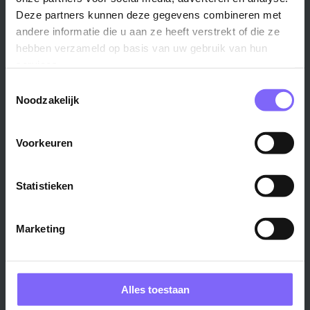
Maastricht ›
Zuid-Limburg ›
Deze partners kunnen deze gegevens combineren met
Venlo ›
Midden-Limburg ›
andere informatie die u aan ze heeft verstrekt of die ze
Heerlen ›
Noord-Limburg ›
hebben verzameld op basis van uw gebruik van hun
Roermond ›
Alle regio's ›
services.
Weert ›
Toestemmingsselectie
Noodzakelijk
Alle steden ›
Vakgebied
Functie
Voorkeuren
Onderwijs ›
Productiemedewerker ›
Statistieken
Techniek & Productie ›
Verpleegkundige ›
Zorg & welzijn ›
Administratief medewerker ›
Marketing
Administratie ›
HR adviseur ›
ICT ›
Onderwijsassistent ›
Alle vakgebieden ›
Alle functies ›
Alles toestaan
Bedrijf