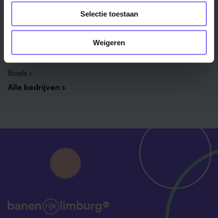
Selectie toestaan
Zuyderland ›
Vista College ›
Weigeren
Daelzicht ›
VDL Groep ›
Boels ›
Alle bedrijven ›