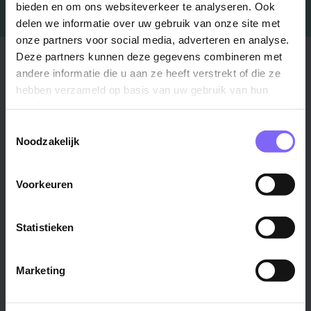
bieden en om ons websiteverkeer te analyseren. Ook
delen we informatie over uw gebruik van onze site met
onze partners voor social media, adverteren en analyse.
Deze partners kunnen deze gegevens combineren met
Stad
Regio
andere informatie die u aan ze heeft verstrekt of die ze
Maastricht ›
Zuid-Limburg ›
hebben verzameld op basis van uw gebruik van hun
services.
Venlo ›
Midden-Limburg ›
Toestemmingsselectie
Heerlen ›
Noord-Limburg ›
Noodzakelijk
Roermond ›
Alle regio's ›
Weert ›
Voorkeuren
Alle steden ›
Vakgebied
Functie
Statistieken
Onderwijs ›
Productiemedewerker ›
Marketing
Techniek & Productie ›
Verpleegkundige ›
Zorg & welzijn ›
Administratief medewerker ›