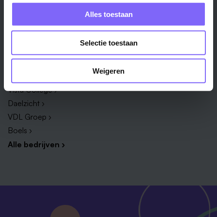
Administratie ›
HR adviseur ›
Alles toestaan
ICT ›
Onderwijsassistent ›
Alle vakgebieden ›
Alle functies ›
Selectie toestaan
Bedrijf
Weigeren
Zuyderland ›
Vista College ›
Daelzicht ›
VDL Groep ›
Boels ›
Alle bedrijven ›