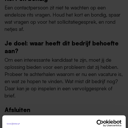
Een contactpersoon zit niet te wachten op een
eindeloze rits vragen. Houd het kort en bondig, spaar
wat vragen op voor het sollicitatiegesprek, en rond
netjes af.
Je doel: waar heeft dit bedrijf behoefte
aan?
Om een interessante kandidaat te zijn, moet jij de
oplossing bieden voor een probleem dat zij hebben.
Probeer te achterhalen waarom er nu een vacature is,
en wat ze hopen te vinden. Wat mist dit bedrijf nog?
Daar kan je op inspelen in een vervolggesprek of
brief.
Afsluiten
Laat, als het lukt, je naam nog even op subtiele wijze
vallen, als daar niet al naar gevraagd wordt. Door van