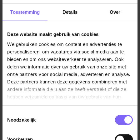
tevoren op iemands LinkedIn profiel te kijken (niet in
Toestemming
Details
Over
anonieme modus!), vergroot je de kans dat hij of zij
jouw naam herkent als je belt, helemaal als je daarna
solliciteert. Overigens moet je dan wel het geluk
Deze website maakt gebruik van cookies
hebben dat die persoon checkt wat er op LinkedIn
allemaal gebeurt…
We gebruiken cookies om content en advertenties te
personaliseren, om vacatures via social media aan te
Verwijzen
bieden en om ons websiteverkeer te analyseren. Ook
delen we informatie over uw gebruik van onze site met
Tot slot: als het telefoontje de opstap is voor een
onze partners voor social media, adverteren en analyse.
brief, verwijs dan naar het gesprek, met datum erbij.
Deze partners kunnen deze gegevens combineren met
Noem iets wat iemand verteld heeft tijdens het
andere informatie die u aan ze heeft verstrekt of die ze
gesprek, of refereer er meer in het algemeen aan:
hebben verzameld op basis van uw gebruik van hun
‘ons telefoongesprek bevestigde mijn beeld dat deze
services.
baan mij op het lijf geschreven is!’
Toestemmingsselectie
Noodzakelijk
Gebruik je kennis voor een gesprek
Mag je op gesprek komen? Gefeliciteerd! Gebruik de
Voorkeuren