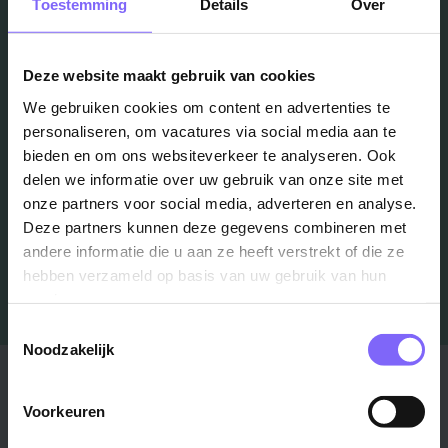
Vacatures
Toestemming
Details
Over
in je mailbox?
Deze website maakt gebruik van cookies
We gebruiken cookies om content en advertenties te
Schrijf je in en we houden je op de hoogte
personaliseren, om vacatures via social media aan te
bieden en om ons websiteverkeer te analyseren. Ook
delen we informatie over uw gebruik van onze site met
Job Alert instellen
onze partners voor social media, adverteren en analyse.
Deze partners kunnen deze gegevens combineren met
andere informatie die u aan ze heeft verstrekt of die ze
hebben verzameld op basis van uw gebruik van hun
services.
Toestemmingsselectie
Noodzakelijk
Stad
Regio
Voorkeuren
Maastricht ›
Zuid-Limburg ›