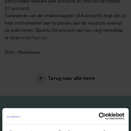
persoonlijke netwerk (vier procent) en Hrm’ers het meest
(17 procent).
Tweederde van de ondervraagden (64 procent) zegt zijn of
haar motivatiebrief aan te passen aan de vacature waarop
ze solliciteren. Slechts 24 procent van hen zegt hetzelfde
te doen voor hun cv.
Bron : flexnieuws
Terug naar alle items