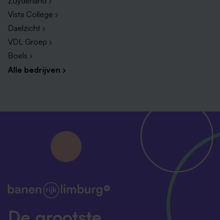
Zuyderland ›
Vista College ›
Daelzicht ›
VDL Groep ›
Boels ›
Alle bedrijven ›
De grootste