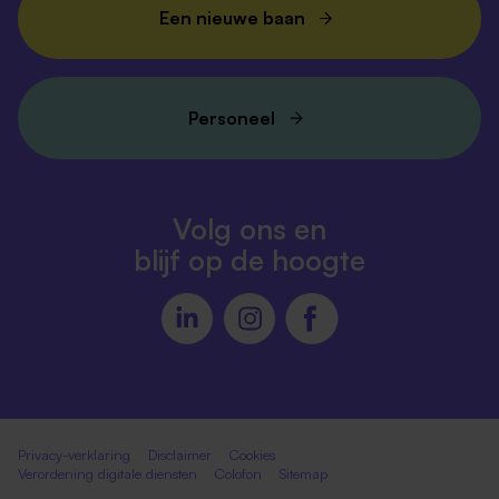
Een nieuwe baan
Personeel
Volg ons en
blijf op de hoogte
Privacy-verklaring
Disclaimer
Cookies
Verordening digitale diensten
Colofon
Sitemap