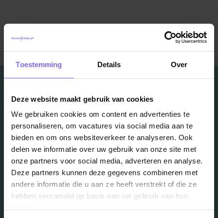
Terug naar alle items
Toestemming
Details
Over
Deze website maakt gebruik van cookies
We gebruiken cookies om content en advertenties te
Vacatures
personaliseren, om vacatures via social media aan te
bieden en om ons websiteverkeer te analyseren. Ook
in je mailbox?
delen we informatie over uw gebruik van onze site met
onze partners voor social media, adverteren en analyse.
Deze partners kunnen deze gegevens combineren met
Schrijf je in en we houden je op de hoogte
andere informatie die u aan ze heeft verstrekt of die ze
hebben verzameld op basis van uw gebruik van hun
services.
Job Alert instellen