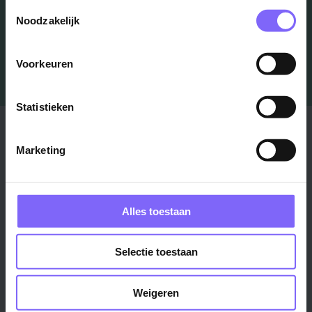
Toestemmingsselectie
Noodzakelijk
Voorkeuren
Statistieken
Stad
Regio
Marketing
Maastricht ›
Zuid-Limburg ›
Venlo ›
Midden-Limburg ›
Heerlen ›
Noord-Limburg ›
Alles toestaan
Roermond ›
Alle regio's ›
Weert ›
Selectie toestaan
Alle steden ›
Vakgebied
Functie
Weigeren