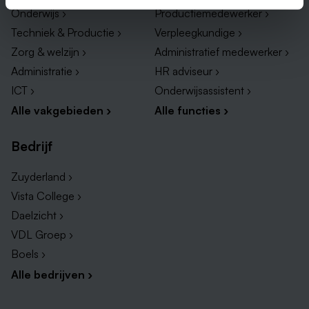
Onderwijs ›
Productiemedewerker ›
Techniek & Productie ›
Verpleegkundige ›
Zorg & welzijn ›
Administratief medewerker ›
Administratie ›
HR adviseur ›
ICT ›
Onderwijsassistent ›
Alle vakgebieden ›
Alle functies ›
Bedrijf
Zuyderland ›
Vista College ›
Daelzicht ›
VDL Groep ›
Boels ›
Alle bedrijven ›