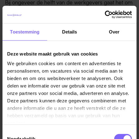
Bij ongeveer de helft van de werkgevers gaat het om
psychische klachten, zoals overspannenheid of een
burn-out. Die werkdruk zou verlicht kunnen worden
als Nederlanders meer uren zouden maken, aldus
Toestemming
Details
Over
Puts. "We werken ongeveer net iets meer dan 30 uur
in de week, daarmee zitten we in de kelder van het
Europees gemiddelde."
Deze website maakt gebruik van cookies
We gebruiken cookies om content en advertenties te
"Dat is niet zozeer dat we harder zullen moeten gaan
personaliseren, om vacatures via social media aan te
werken", vervolgt hij. "Kun je roosters aanpassen, kun
bieden en om ons websiteverkeer te analyseren. Ook
je werk anders organiseren of kun je meer
delen we informatie over uw gebruik van onze site met
thuiswerken", somt Puts enkele mogelijke oplossingen
onze partners voor social media, adverteren en analyse.
op. "We zullen alle middelen moeten inzetten."
Deze partners kunnen deze gegevens combineren met
andere informatie die u aan ze heeft verstrekt of die ze
hebben verzameld op basis van uw gebruik van hun
Bron: rtlnieuws.nl
services.
Toestemmingsselectie
Noodzakelijk