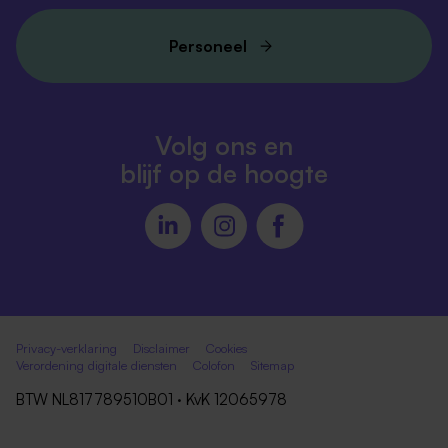
Personeel
Volg ons en
blijf op de hoogte
Privacy-verklaring
Disclaimer
Cookies
Verordening digitale diensten
Colofon
Sitemap
BTW NL817789510B01 · KvK 12065978