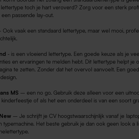
 lettertype toch je hart veroverd? Zorg voor een sterk prof
r een passende lay-out.
 Ook vaak een standaard lettertype, maar wel mooi, profe
htelijk.
ond
- is een vloeiend lettertype. Een goede keuze als je vee
ies en ervaringen te melden hebt. Dit lettertype helpt je 
agina te zetten. Zonder dat het overvol aanvoelt. Een goe
 design.
Sans MS
– een no go. Gebruik deze alleen voor een uitnod
kinderfeestje of als het een onderdeel is van een soort gr
 New
– Je schrijft je CV hoogstwaarschijnlijk vanaf je lapto
n typemachine. Het beste gebruik je dan ook geen look a l
elettertype.