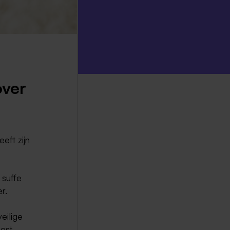
over
eeft zijn
 suffe
er.
eilige
est.