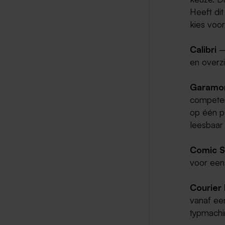
Heeft dit
kies voo
Calibri
–
en overzic
Garam
competent
op één p
leesbaar
Comic 
voor een 
Courier
vanaf ee
typmachin