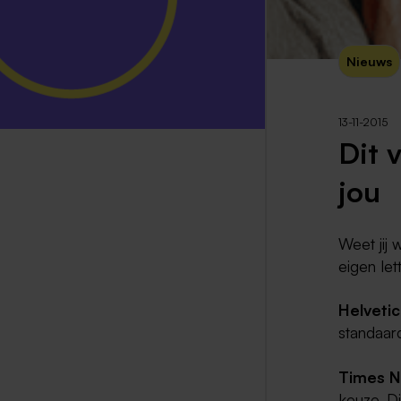
Nieuws
13-11-2015
Dit 
jou
Weet jij 
eigen let
Helveti
standaard
Times 
keuze. D