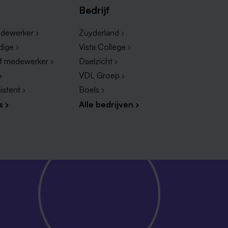
Bedrijf
dewerker ›
Zuyderland ›
dige ›
Vista College ›
ef medewerker ›
Daelzicht ›
›
VDL Groep ›
istent ›
Boels ›
s ›
Alle bedrijven ›