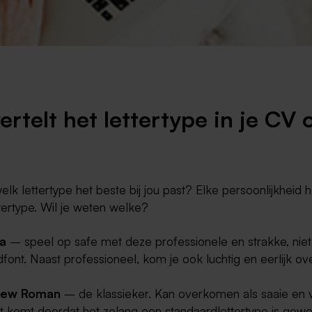
Weert
Kerkrade
vertelt het lettertype in je CV 
welk lettertype het beste bij jou past? Elke persoonlijkheid h
tertype. Wil je weten welke?
ca
– speel op safe met deze professionele en strakke, niet
font. Naast professioneel, kom je ook luchtig en eerlijk ov
New Roman
– de klassieker. Kan overkomen als saaie en v
it komt doordat het zolang een standaardlettertype is gewe