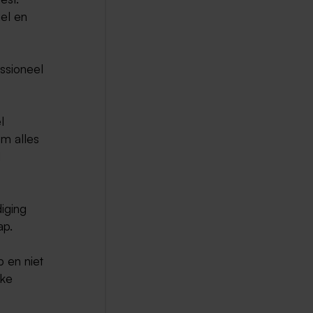
iel en
ssioneel
l
om alles
d
iging
ap.
p en niet
ike