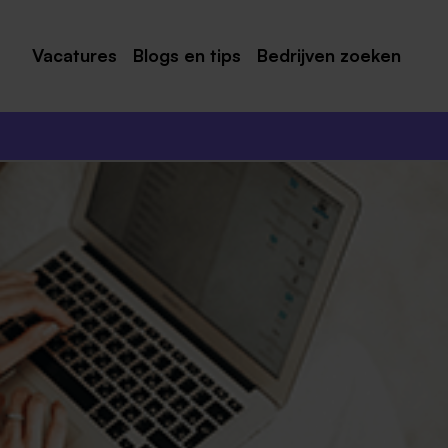
Vacatures
Blogs en tips
Bedrijven zoeken
Maastricht
Roermond
Venlo
Sittard
Venray
Noord-Limburg
Midden-Limburg
Zuid-Limburg
Heerlen